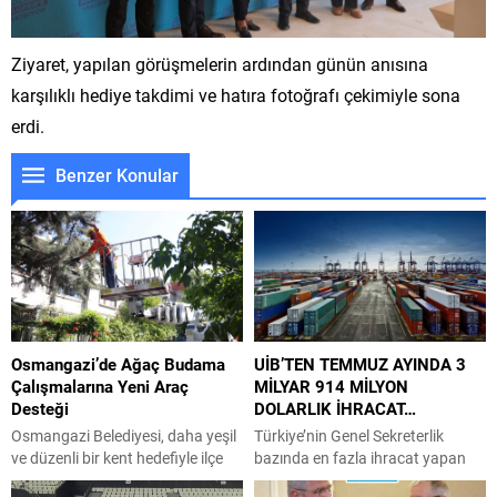
Ziyaret, yapılan görüşmelerin ardından günün anısına
karşılıklı hediye takdimi ve hatıra fotoğrafı çekimiyle sona
erdi.
Benzer Konular
Osmangazi’de Ağaç Budama
UİB’TEN TEMMUZ AYINDA 3
Çalışmalarına Yeni Araç
MİLYAR 914 MİLYON
Desteği
DOLARLIK İHRACAT…
Osmangazi Belediyesi, daha yeşil
Türkiye’nin Genel Sekreterlik
ve düzenli bir kent hedefiyle ilçe
bazında en fazla ihracat yapan
genelinde sürdürdüğü ağaç
ikinci birliği olan Uludağ İhracatçı