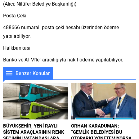
(Alıcı: Nilüfer Belediye Başkanlığı)
Posta Çeki:
488666 numaralı posta çeki hesabı üzerinden ödeme
yapılabiliyor.
Halkbankası:
Banko ve ATM’ler aracılığıyla nakit ödeme yapılabiliyor.
Benzer Konular
BÜYÜKŞEHİR, YENİ RAYLI
ORHAN KARADUMAN;
SİSTEM ARAÇLARININ RENK
“GEMLİK BELEDİYESİ BU
SEÇİMİNİ VATANDAŞLARA
OTOPARKI YÖNETEMİYORSA