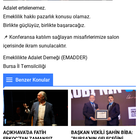
Adalet ertelenemez.
Emeklilik hakkı pazarlık konusu olamaz.
Birlikte güçlüyüz, birlikte başaracağız.
📌 Konferansa katılım sağlayan misafirlerimize salon
içerisinde ikram sunulacaktır.
Emeklilikte Adalet Derneği (EMADDER)
Bursa İl Temsilciliği
Benzer Konular
AÇIKHAVA’DA FATİH
BAŞKAN VEKİLİ ŞAHİN BİBA:
ERKOÇ’TAN ZAMANSIZ
“BURSA’NIN GELECEĞİNİ