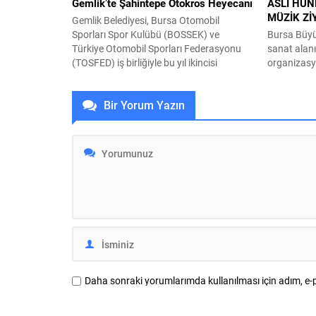
Gemlik’te Şahintepe Otokros Heyecanı
ASLI HÜN
MÜZİK Zİ
Gemlik Belediyesi, Bursa Otomobil
Sporları Spor Kulübü (BOSSEK) ve
Bursa Büyük
Türkiye Otomobil Sporları Federasyonu
sanat alan
(TOSFED) iş birliğiyle bu yıl ikincisi
organizasy
düzenlenen Şahintepe Otokros Yarışları,
Festivali’n
otomobil sporları tutkunlarını Gemlik’te
Aslı Hünel,
Bir Yorum Yazın
buluşturdu. Şahintepe Otokros Pisti’nde
sundu. Büy
gerçekleştirilen yarışlarda sporcular, zorlu
Bursa Kült
parkurda kıyasıya mücadele ederken
(BKSTV) ta
izleyiciler de heyecan dolu anlara tanıklık
düzenlenen 
etti. Gemlik Belediye Başkanı Şükrü...
sevilen sana
müziksever
İçecek ana
düzenlenen
Daha sonraki yorumlarımda kullanılması için adım, e-p