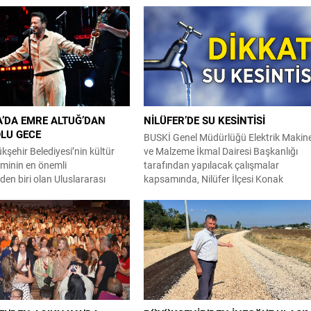
’DA EMRE ALTUĞ’DAN
NİLÜFER’DE SU KESİNTİSİ
LU GECE
BUSKİ Genel Müdürlüğü Elektrik Makin
şehir Belediyesi’nin kültür
ve Malzeme İkmal Dairesi Başkanlığı
iminin en önemli
tarafından yapılacak çalışmalar
nden biri olan Uluslararası
kapsamında, Nilüfer İlçesi Konak
vali’nde, sevilen sanatçı Emre
Mahallesi; Yıldırım Caddesi güneyi,
 aldı. Kültürpark Açıkhava
Eğitimciler Caddesi kuzeyi ile Başkent v
unutulmaz bir geceye ev
Pınar Sokak doğusunda kalan bölge ve
aptı. Bursa Kültür Sanat ve
civarında 04 Ağustos 2026 tarihinde
fı (BKSTV) tarafından
09:00 – 18:00 saatleri arasında su
 Belediyesi adına düzenlenen
kesintisi yapılacaktır. Vatandaşların
slararası Bursa Festivali’nin
tedbirli olması rica...
inliğinde Kültürpark Açıkhava
da...