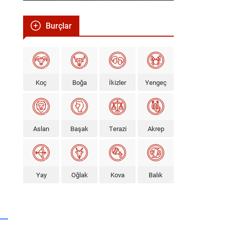
Burçlar
Koç
Boğa
İkizler
Yengeç
Aslan
Başak
Terazi
Akrep
Yay
Oğlak
Kova
Balık