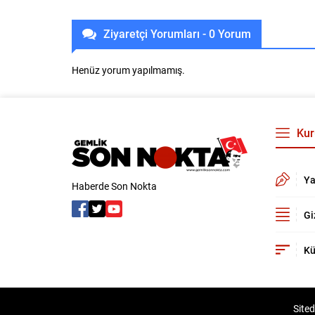
Ziyaretçi Yorumları - 0 Yorum
Henüz yorum yapılmamış.
Kur
Ya
Haberde Son Nokta
Gi
Kü
Sited