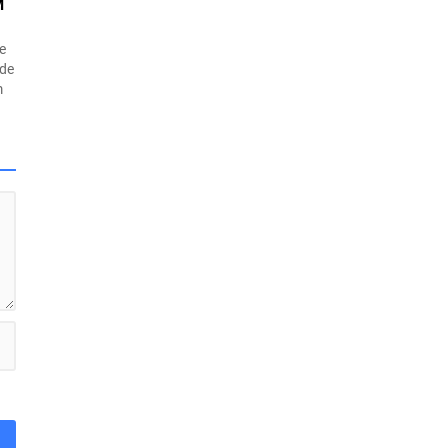
M
de
nde
m
ama
.
yol
kan