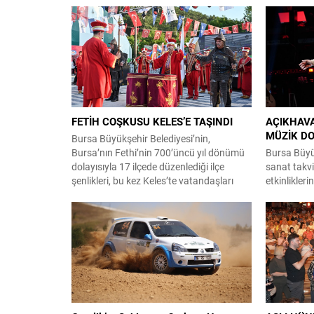
FETİH COŞKUSU KELES’E TAŞINDI
AÇIKHAVA
MÜZİK DO
Bursa Büyükşehir Belediyesi’nin,
Bursa’nın Fethi’nin 700’üncü yıl dönümü
Bursa Büyük
dolayısıyla 17 ilçede düzenlediği ilçe
sanat takv
şenlikleri, bu kez Keles’te vatandaşları
etkinlikleri
kültür, sanat ve eğlence dolu etkinliklerde
Bursa Festi
buluşturdu. Büyükşehir Belediyesi Kültür,
Altuğ sahne
Sanat ve Sosyal İşler Dairesi Başkanlığı
Tiyatrosu 
koordinasyonunda gerçekleştirilen ilçe
sahipliği y
şenlikleri, Orhan Çetin Spor
Turizm Vak
Kompleksi’nde düzenlendi. Büyükşehir
Büyükşehir
Belediyesi Başkan Vekili Şahin Biba’ya
64’üncü Ulu
vekaleten...
altıncı etk
Tiyatrosu’n