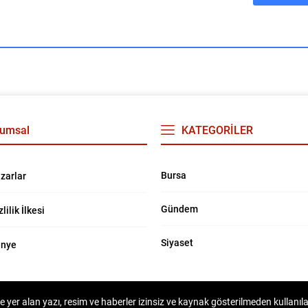
umsal
KATEGORİLER
Bursa
zarlar
Gündem
zlilik İlkesi
Siyaset
nye
e yer alan yazı, resim ve haberler izinsiz ve kaynak gösterilmeden kullanı