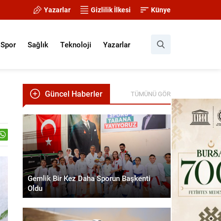
Yazarlar
Gizlilik İlkesi
Künye
Spor
Sağlık
Teknoloji
Yazarlar
Güncel Haberler
TÜMÜNÜ GÖR
Gemlik Bir Kez Daha Sporun Başkenti
Oldu