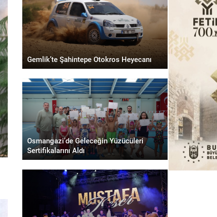
Gemlik’te Şahintepe Otokros Heyecanı
Osmangazi’de Geleceğin Yüzücüleri
Sertifikalarını Aldı