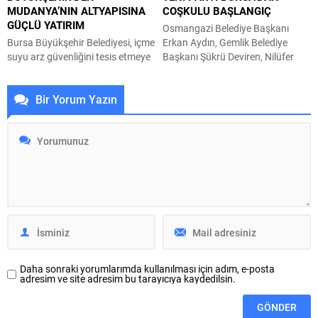
MUDANYA’NIN ALTYAPISINA
COŞKULU BAŞLANGIÇ
ile İzmir Azerbaycan...
kayıt ya da eğitim sürecinde
GÜÇLÜ YATIRIM
herhangi bir ücret ödemiyor.
Osmangazi Belediye Başkanı
Konservatuvar eğitmenleri...
Bursa Büyükşehir Belediyesi, içme
Erkan Aydın, Gemlik Belediye
suyu arz güvenliğini tesis etmeye
Başkanı Şükrü Deviren, Nilüfer
yönelik planladığı projeler
Belediye Başkanı Şadi Özdemir,
çerçevesinde Mudanya’da 2.500
Mudanya Belediye Başkanı Deniz
Bir Yorum Yazın
metreküplük yeni depo yatırımını
Dalgıç, Mustafakemalpaşa
yüzde 70 düzeyinde fiziki
Belediye Başkanı Şükrü Erdem,
gerçekleşmeye ulaştırdı.
Harmancık Belediye Başkanı
Büyükşehir Belediyesi BUSKİ
Haşim Ali Arıkan belediye meclis
Genel Müdürlüğü tarafından
üyeleriyle birlikte Heykel’deki
Mudanya Söğütpınar
Atatürk Anıtı’nda CHP’den istifa
Mahallesi’nde yapımı sürdürülen
ederek YENİ Parti’ye geçti. Heykel
2.500 metreküplük rezerv içme
Atatürk Anıtı önünde düzenlenen
suyu deposu, bölgedeki 10
basın...
mahalleye kesintisiz ve sağlıklı
içme suyu...
Daha sonraki yorumlarımda kullanılması için adım, e-posta
adresim ve site adresim bu tarayıcıya kaydedilsin.