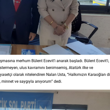
asına merhum Bülent Ecevit’i anarak başladı. Bülent Ecevit’i,
termeyen, ulus kavramını benimsemiş, Atatürk ilke ve
yasetçi olarak nitelendiren Nalan Usta, “Halkımızın Karaoğlan d
, minnet ve saygıyla anıyorum” dedi.