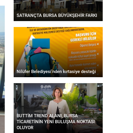
SATRANÇTA BURSA BÜYÜKŞEHİR FARKI
Nilüfer Belediyesi’nden kırtasiye desteği
BUTTİM TREND ALANI, BURSA
TİCARETİNİN YENİ BULUŞMA NOKTASI
OLUYOR