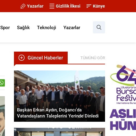
Yazarlar
Gizlilik İlkesi
Künye
Spor
Sağlık
Teknoloji
Yazarlar
Güncel Haberler
TÜMÜNÜ GÖR
Başkan Erkan Aydın, Doğancı’da
Vatandaşların Taleplerini Yerinde Dinledi