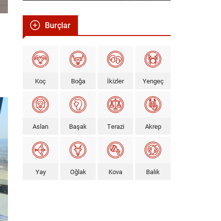
Burçlar
Koç
Boğa
İkizler
Yengeç
Aslan
Başak
Terazi
Akrep
Yay
Oğlak
Kova
Balık