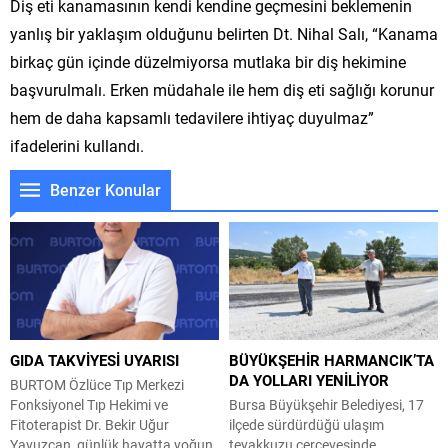
Diş eti kanamasının kendi kendine geçmesini beklemenin
yanlış bir yaklaşım olduğunu belirten Dt. Nihal Salı, “Kanama
birkaç gün içinde düzelmiyorsa mutlaka bir diş hekimine
başvurulmalı. Erken müdahale ile hem diş eti sağlığı korunur
hem de daha kapsamlı tedavilere ihtiyaç duyulmaz”
ifadelerini kullandı.
Benzer Konular
GIDA TAKVİYESİ UYARISI
BÜYÜKŞEHİR HARMANCIK’TA
DA YOLLARI YENİLİYOR
BURTOM Özlüce Tıp Merkezi
Fonksiyonel Tıp Hekimi ve
Bursa Büyükşehir Belediyesi, 17
Fitoterapist Dr. Bekir Uğur
ilçede sürdürdüğü ulaşım
Yavuzcan, günlük hayatta yoğun
teyakkuzu çerçevesinde