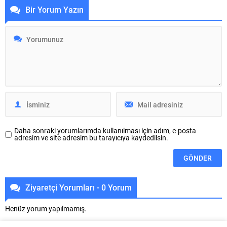
Bir Yorum Yazın
unutulmaz bir gece yaşattığı
hayata geçirilen TEKNOSAB KOBİ
konserde bir de sürprize imza
OSB’nin tanıtıldığı lansman
atarak Bursaspor için özel
programında, “Bursa’mızın ulaşım
bestelediği marşı ilk kez söyledi.
ve turizm master planlarını
Büyükşehir Belediyesi adına
vatandaşlarımızın konforunu ve
Bursa Kültür Sanat ve Turizm
güvenliğini esas alarak
Vakfı (BKSTV) tarafından bu yıl
hazırlıyoruz. Çevre düzeni planı
64’üncüsü...
çalışmalarımızı da şehrimizin
gelecek yıllardaki gelişimini
bütüncül bir anlayışla
yönlendirecek şekilde
sürdürüyoruz. KOBİ OSB de...
Daha sonraki yorumlarımda kullanılması için adım, e-posta
adresim ve site adresim bu tarayıcıya kaydedilsin.
Ziyaretçi Yorumları - 0 Yorum
Henüz yorum yapılmamış.