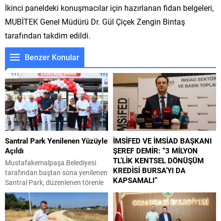
İkinci paneldeki konuşmacılar için hazırlanan fidan belgeleri,
MUBİTEK Genel Müdürü Dr. Gül Çiçek Zengin Bintaş
tarafından takdim edildi.
Benzer Konular
Santral Park Yenilenen Yüzüyle
İMSİFED VE İMSİAD BAŞKANI
Açıldı
ŞEREF DEMİR: “3 MİLYON
TL’LİK KENTSEL DÖNÜŞÜM
Mustafakemalpaşa Belediyesi
KREDİSİ BURSA’YI DA
tarafından baştan sona yenilenen
KAPSAMALI”
Santral Park, düzenlenen törenle
yeniden vatandaşların hizmetine
Çevre, Şehircilik ve İklim Değişikliği
açıldı. Uzun süredir atıl durumda
Bakanlığı ile Hazine ve Maliye
bulunan alan, gerçekleştirilen
Bakanlığı tarafından hayata