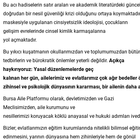
Bu acı hadiselerin satır araları ve akademik literatürdeki günce
doğrudan bir nesil güvenliği krizi olduğunu ortaya koymaktadır
maskesiyle uygulanan cinsiyetsizlik ideolojisi, çocukların
gelişim evrelerinde cinsel kimlik karmaşalarına
yol açmaktadır.
Bu yıkıcı kuşatmanın okullarımızdan ve toplumumuzdan bütünüy
tedbirlerin ve bürokratik önlemler yeterli değildir.
Açıkça
haykırıyoruz: Yasal düzenlemelerde geç
kalınan
her
gün,
ailelerimiz
ve
evlatlarımız
çok
ağır
bedeller
zihinsel
ve
psikolojik
dünyasının
kararması,
bir
ailenin
daha
Bursa Aile Platformu olarak, devletimizden ve Gazi
Meclisimizden, aile kurumunu ve
nesillerimizi koruyacak köklü anayasal ve hukuki adımları ivedi
Bizler; evlatlarımızın eğitim kurumlarında nitelikli bilimsel eği
edinmesini, yarının dünyasına hem zihinleriyle hem de gönül