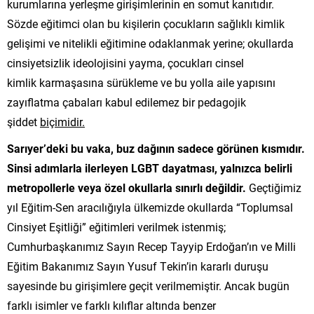
kurumlarına yerleşme girişimlerinin en somut kanıtıdır.
Sözde eğitimci olan bu kişilerin çocukların sağlıklı kimlik
gelişimi ve nitelikli eğitimine odaklanmak yerine; okullarda
cinsiyetsizlik ideolojisini yayma, çocukları cinsel
kimlik karmaşasına sürükleme ve bu yolla aile yapısını
zayıflatma çabaları kabul edilemez bir pedagojik
şiddet
bi
ç
imidir.
Sarıyer’deki bu vaka, buz dağının sadece görünen kısmıdır.
Sinsi adımlarla ilerleyen LGBT dayatması,
yalnızca belirli
metropollerle veya özel okullarla sınırlı değildir.
Geçtiğimiz
yıl Eğitim-Sen aracılığıyla ülkemizde okullarda “Toplumsal
Cinsiyet Eşitliği” eğitimleri verilmek istenmiş;
Cumhurbaşkanımız Sayın Recep Tayyip Erdoğan’ın ve Milli
Eğitim Bakanımız Sayın Yusuf Tekin’in kararlı duruşu
sayesinde bu girişimlere geçit verilmemiştir. Ancak bugün
farklı isimler ve farklı kılıflar altında benzer