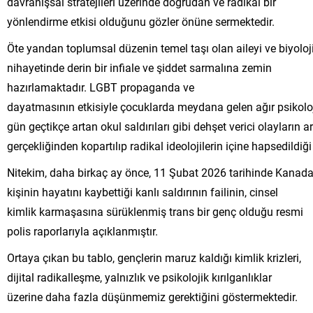
davranışsal stratejileri üzerinde doğrudan ve radikal bir
yönlendirme etkisi olduğunu gözler önüne sermektedir.
Öte yandan toplumsal düzenin temel taşı olan aileyi ve biyolojik
nihayetinde derin bir infiale ve şiddet sarmalına zemin
hazırlamaktadır. LGBT propaganda ve
dayatmasının etkisiyle çocuklarda meydana gelen ağır psikoloj
gün geçtikçe artan okul saldırıları gibi dehşet verici olayların 
gerçekliğinden kopartılıp radikal ideolojilerin içine hapsedildi
Nitekim, daha birkaç ay önce, 11 Şubat 2026 tarihinde Kanad
kişinin hayatını kaybettiği kanlı saldırının failinin, cinsel
kimlik karmaşasına sürüklenmiş trans bir genç olduğu resmi
polis raporlarıyla açıklanmıştır.
Ortaya çıkan bu tablo, gençlerin maruz kaldığı kimlik krizleri,
dijital radikalleşme, yalnızlık ve psikolojik kırılganlıklar
üzerine daha fazla düşünmemiz gerektiğini göstermektedir.