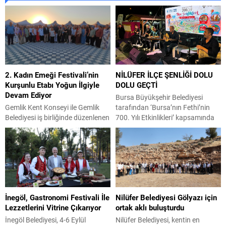
2. Kadın Emeği Festivali’nin
NİLÜFER İLÇE ŞENLİĞİ DOLU
Kurşunlu Etabı Yoğun İlgiyle
DOLU GEÇTİ
Devam Ediyor
Bursa Büyükşehir Belediyesi
Gemlik Kent Konseyi ile Gemlik
tarafından ‘Bursa’nın Fethi’nin
Belediyesi iş birliğinde düzenlenen
700. Yılı Etkinlikleri’ kapsamında
2. Kadın Emeği Festivali’nin
düzenlenen İlçe Şenlikleri’nin son
Kurşunlu etabı, yoğun katılımla
durağı Nilüfer oldu. Büyükşehir
başladı. Kurşunlu Yeni Kordon’da
Belediyesi Kültür, Sanat ve Sosyal
kurulan stantlar, el emeği göz
İşler Dairesi Başkanlığı
nuru ürünleri vatandaşlarla
koordinasyonuyla Nilüfer Balkan
buluştururken, festival hafta sonu
Bölge Parkı’nda gerçekleştirilen
boyunca ziyaretçilerini
etkinlikler, gün boyunca 7’den
İnegöl, Gastronomi Festivali İle
Nilüfer Belediyesi Gölyazı için
ağırlamaya devam edecek.
70’e her yaştan vatandaşı bir
Lezzetlerini Vitrine Çıkarıyor
ortak aklı buluşturdu
Festivalin ikinci gününde Gemlik
araya getirerek renkli görüntülere
Belediye Başkanı Şükrü Deviren,
sahne oldu. Şenlik kapsamında
İnegöl Belediyesi, 4-6 Eylül
Nilüfer Belediyesi, kentin en