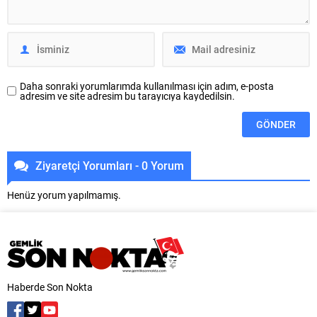
Gazanfer Bilge Güreş
mevcut durumu ve çözüm
Turnuvası’nda 2 bronz madalya
önerileri ele alındı. Görüşmede,
kazanan Büyükşehir Belediyespor
Bursa’da üretimin nasıl...
Kulübü, Manisa’da
gerçekleştirilen Şehit Eren Bülbül
Türkiye...
Daha sonraki yorumlarımda kullanılması için adım, e-posta
adresim ve site adresim bu tarayıcıya kaydedilsin.
Ziyaretçi Yorumları - 0 Yorum
Henüz yorum yapılmamış.
Haberde Son Nokta