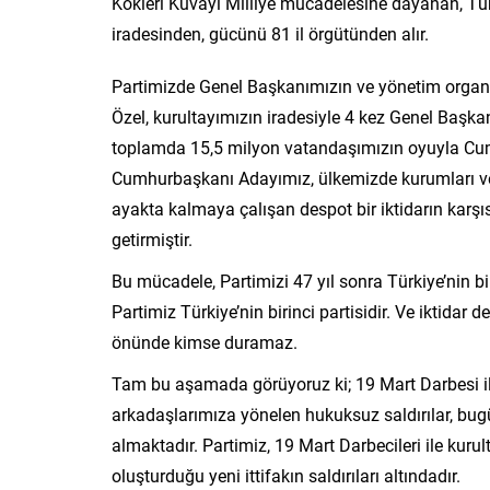
Kökleri Kuvayı Milliye mücadelesine dayanan, Türk
iradesinden, gücünü 81 il örgütünden alır.
Partimizde Genel Başkanımızın ve yönetim organla
Özel, kurultayımızın iradesiyle 4 kez Genel Başk
toplamda 15,5 milyon vatandaşımızın oyuyla Cu
Cumhurbaşkanı Adayımız, ülkemizde kurumları ve 
ayakta kalmaya çalışan despot bir iktidarın karşıs
getirmiştir.
Bu mücadele, Partimizi 47 yıl sonra Türkiye’nin b
Partimiz Türkiye’nin birinci partisidir. Ve iktidar 
önünde kimse duramaz.
Tam bu aşamada görüyoruz ki; 19 Mart Darbesi 
arkadaşlarımıza yönelen hukuksuz saldırılar, bug
almaktadır. Partimiz, 19 Mart Darbecileri ile kurul
oluşturduğu yeni ittifakın saldırıları altındadır.