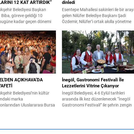
ARINI 12 KAT ARTIRDIK”
dinledi
kşehir Belediyesi Başkan
Esentepe Mahallesi sakinleri ile bir ara
n Biba, göreve geldiği 10
gelen Nilüfer Belediye Başkanı Şadi
bugüne kadar geçen dönemi
Özdemir, Nilüfer’i ortak akılla yönetme
ek “AK Parti belediyeciliğine
kararlılığında olduklarını söyledi. Başk
 vizyonla durmadan çalışıyoruz.
Şadi Özdemir, bütçeyi verimli kullanarak
ullarında geçen yıl 12.000
sorunların üstesinden gelmeye
i sayımızı bu yıl 30.000’e
çalıştıklarını vurguladı. Nilüfer Belediyes
 270 bin ton asfalt çalışması
tarafından mahallelerin ihtiyaçlarını
tiğimiz yılın aynı dönemine
yerinde tespit edip, çözüm oluşturmak
amacıyla başlatılan “Şadi Başkan’la
Akşam Çayı” buluşmaları, sıcak havay
rağmen...
EL’DEN AÇIKHAVA’DA
İnegöl, Gastronomi Festivali İle
YAFETİ
Lezzetlerini Vitrine Çıkarıyor
şehir Belediyesi’nin kültür
İnegöl Belediyesi, 4-6 Eylül tarihleri
ındaki marka
arasında ilk kez düzenlenecek “İnegöl
onlarından Uluslararası Bursa
Gastronomi Festivali” ile şehrin zengin
de Türk müziğinin güçlü sesi
mutfak kültürünü, yöresel ürünlerini ve
 Bursalılara müzik ziyafeti
tarımsal değerlerini ziyaretçilerle
ükşehir Belediyesi adına
buluşturmaya hazırlanıyor. Heykel
ür Sanat ve Turizm Vakfı
Meydanında gerçekleştirilecek festival