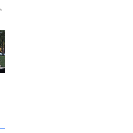
ya
an
,
i
a
de