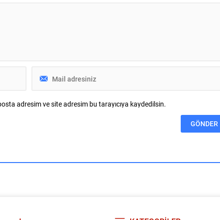
rafından bu yıl 64’üncüsü
yüzlerce yöresel lezzet tanıtılırken;
Uluslararası Bursa Festivali,
atölyelerden panellere, gastro şovlard
tçı Aslı Hünel’i
kültür sanat etkinliklerine kadar dopdo
lerle buluşturdu. Uludağ
bir program İnegöllülerle buluşacak.
 sponsorluğunda
İnegöl Belediyesi, kentin zengin...
...
osta adresim ve site adresim bu tarayıcıya kaydedilsin.