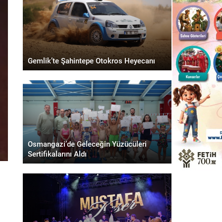
Gemlik’te Şahintepe Otokros Heyecanı
Osmangazi’de Geleceğin Yüzücüleri
Sertifikalarını Aldı