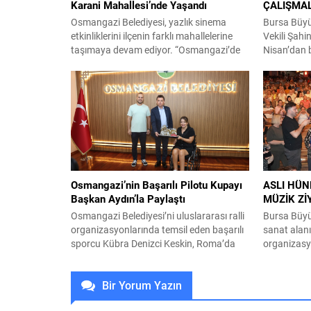
Karani Mahallesi’nde Yaşandı
ÇALIŞMAL
Osmangazi Belediyesi, yazlık sinema
Bursa Büyü
etkinliklerini ilçenin farklı mahallelerine
Vekili Şahi
taşımaya devam ediyor. “Osmangazi’de
Nisan’dan 
Yaz Film Gösterimleri” kapsamında bu
işaret eder
kez Veysel Karani Mahallesi’nde kurulan
yakışır bir
dev ekranda çocuklar ve aileleri açık
Yaz Spor Ok
havada sinema keyfi yaşadı.
olan öğrenc
Osmangazi’de yaşayan her kesimden
yükselttik.
vatandaşa yönelik sosyal ve kültürel
yaparak geç
etkinliklerini sürdüren Osmangazi
göre 12...
Belediyesi, yaz tatilinde çocukları
sinemayla buluşturmaya...
Osmangazi’nin Başarılı Pilotu Kupayı
ASLI HÜN
Başkan Aydın’la Paylaştı
MÜZİK Zİ
Osmangazi Belediyesi’ni uluslararası ralli
Bursa Büyük
organizasyonlarında temsil eden başarılı
sanat alan
sporcu Kübra Denizci Keskin, Roma’da
organizasy
elde ettiği kupa ile Osmangazi Belediye
Festivali’n
Başkanı Erkan Aydın’ı ziyaret etti.
Aslı Hünel,
Bir Yorum Yazın
Geçtiğimiz yıl birinci olduğu Czech Barum
sundu. Büy
Rally Zlín için hazırlanan Denizci Keskin,
Bursa Kült