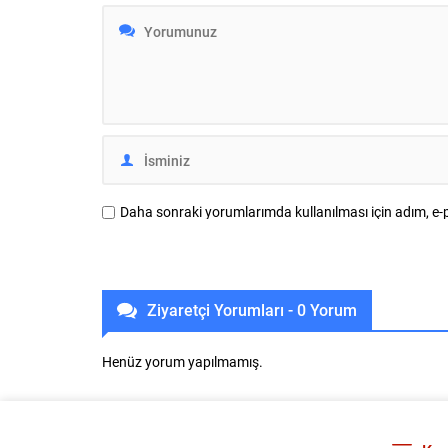
14-16 Ağustos tarihlerinde başarısını
(BKSTV) ta
tekrarlamak için piste çıkacak. Dünyanın
düzenlenen 
tek engelli kadın ralli pilotu...
sevilen sana
müziksever
İçecek ana
düzenlenen
Daha sonraki yorumlarımda kullanılması için adım, e-p
Ziyaretçi Yorumları - 0 Yorum
Henüz yorum yapılmamış.