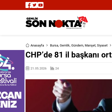
Anasayfa
Bursa
,
Gemlik
,
Gündem
,
Manşet
,
Siyaset
CHP’de 81 il başkanı ort
21.05.2026
24