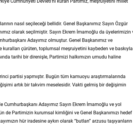
iye Cumhuriyeti Devleti’ni kuran Partimiz, meşruiyetini millet
rının nasıl seçileceği bellidir. Genel Başkanımız Sayın Özgür
anımız olarak seçilmiştir. Sayın Ekrem İmamoğlu da üyelerimizin 
mhurbaşkanı Adayımız olmuştur. Genel Başkanımız ve
kuralları çürüten, toplumsal meşruiyetini kaybeden ve baskıyla
ında tarihi bir direnişle, Partimizi halkımızın umudu haline
irinci partisi yapmıştır. Bugün tüm kamuoyu araştırmalarında
değişimi artık bir takvim meselesidir. Vakti gelmiş bir değişimin
ile Cumhurbaşkanı Adayımız Sayın Ekrem İmamoğlu ve yol
ün de Partimizin kurumsal kimliğini ve Genel Başkanımızı hedef
tayımızın hür iradesine aykırı olarak “butlan” arzusu taşıyanların