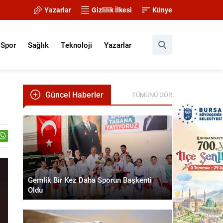
Yazarlar
Gizlilik İlkesi
Künye
Spor
Sağlık
Teknoloji
Yazarlar
Güncel Haberler
TÜMÜNÜ GÖR
Gemlik Bir Kez Daha Sporun Başkenti
Oldu