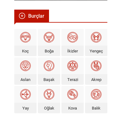
Burçlar
Koç
Boğa
İkizler
Yengeç
Aslan
Başak
Terazi
Akrep
Yay
Oğlak
Kova
Balık