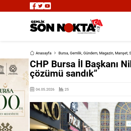
Anasayfa
Bursa
,
Gemlik
,
Gündem
,
Magazin
,
Manşet
,
S
CHP Bursa İl Başkanı Nih
çözümü sandık”
04.05.2026
25