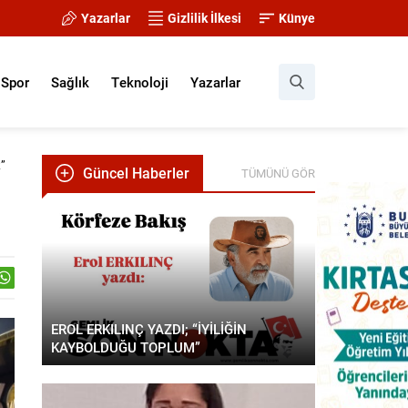
Yazarlar
Gizlilik İlkesi
Künye
Spor
Sağlık
Teknoloji
Yazarlar
k”
Güncel Haberler
TÜMÜNÜ GÖR
EROL ERKILINÇ YAZDI; “İYİLİĞİN
KAYBOLDUĞU TOPLUM”