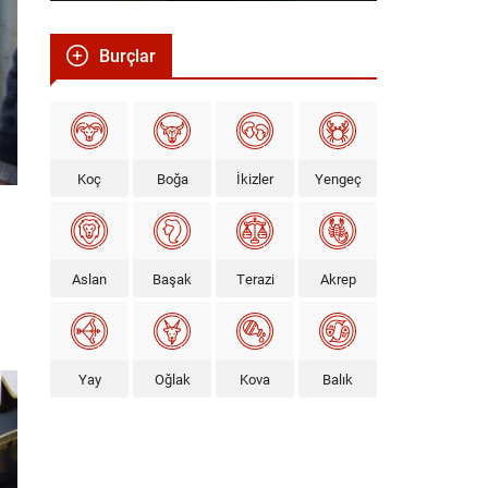
Burçlar
Koç
Boğa
İkizler
Yengeç
Aslan
Başak
Terazi
Akrep
Yay
Oğlak
Kova
Balık