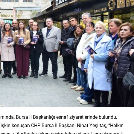
mında, Bursa İl Başkanlığı esnaf ziyaretlerinde bulundu,
lişkin konuşan CHP Bursa İl Başkanı Nihat Yeşiltaş, “Halkın
rşıyayız. Yurttaşlar erken seçim talep ediyor. Hem ekonomik