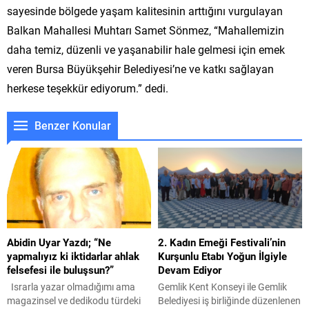
sayesinde bölgede yaşam kalitesinin arttığını vurgulayan
Balkan Mahallesi Muhtarı Samet Sönmez, “Mahallemizin
daha temiz, düzenli ve yaşanabilir hale gelmesi için emek
veren Bursa Büyükşehir Belediyesi’ne ve katkı sağlayan
herkese teşekkür ediyorum.” dedi.
Benzer Konular
Abidin Uyar Yazdı; “Ne
2. Kadın Emeği Festivali’nin
yapmalıyız ki iktidarlar ahlak
Kurşunlu Etabı Yoğun İlgiyle
felsefesi ile buluşsun?”
Devam Ediyor
Israrla yazar olmadığımı ama
Gemlik Kent Konseyi ile Gemlik
magazinsel ve dedikodu türdeki
Belediyesi iş birliğinde düzenlenen