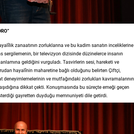
DRO”
alîlik zanaatının zorluklarına ve bu kadim sanatın inceliklerine
s sergilemenin, bir televizyon dizisinde düzinelerce insanın
nlamına geldiğini vurguladı. Tasvirlerin sesi, hareketi ve
rudan hayalînin maharetine bağlı olduğunu belirten Çiftçi,
zat deneyimlemelerinin ve mutfağındaki zorlukları kavramalarının
taşıdığına dikkat çekti. Konuşmasında bu süreçte emeği geçen
österdiği gayretten duyduğu memnuniyeti dile getirdi.