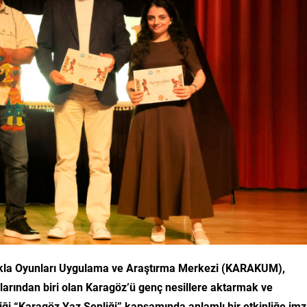
ukla Oyunları Uygulama ve Araştırma Merkezi (KARAKUM),
larından biri olan Karagöz’ü genç nesillere aktarmak ve
ği “Karagöz Yaz Şenliği” kapsamında anlamlı bir etkinliğe im