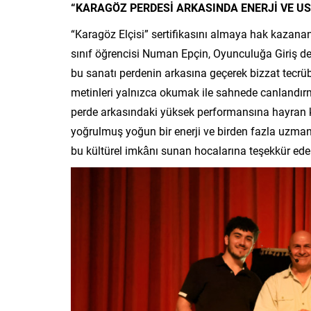
“KARAGÖZ PERDESİ ARKASINDA ENERJİ VE U
“Karagöz Elçisi” sertifikasını almaya hak kazana
sınıf öğrencisi Numan Epçin, Oyunculuğa Giriş de
bu sanatı perdenin arkasına geçerek bizzat tecrü
metinleri yalnızca okumak ile sahnede canlandır
perde arkasındaki yüksek performansına hayran kal
yoğrulmuş yoğun bir enerji ve birden fazla uzmanlı
bu kültürel imkânı sunan hocalarına teşekkür eden 