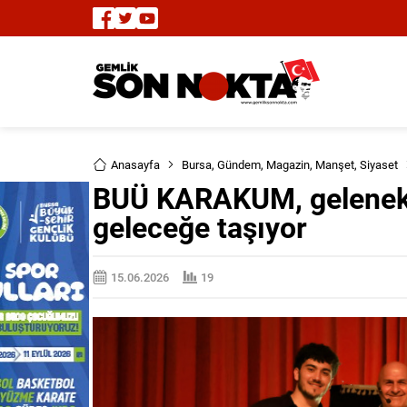
Anasayfa
Bursa
,
Gündem
,
Magazin
,
Manşet
,
Siyaset
BUÜ KARAKUM, geleneksel
geleceğe taşıyor
15.06.2026
19