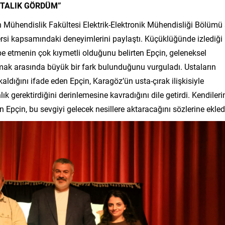
STALIK GÖRDÜM”
n Mühendislik Fakültesi Elektrik-Elektronik Mühendisliği Bölümü 
rsi kapsamındaki deneyimlerini paylaştı. Küçüklüğünde izlediği
be etmenin çok kıymetli olduğunu belirten Epçin, geleneksel
mak arasında büyük bir fark bulunduğunu vurguladı. Ustaların
dığını ifade eden Epçin, Karagöz’ün usta-çırak ilişkisiyle
k gerektirdiğini derinlemesine kavradığını dile getirdi. Kendileri
Epçin, bu sevgiyi gelecek nesillere aktaracağını sözlerine ekled