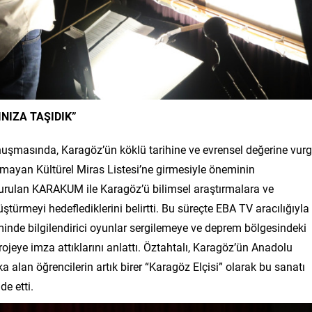
NIZA TAŞIDIK”
şmasında, Karagöz’ün köklü tarihine ve evrensel değerine vur
ayan Kültürel Miras Listesi’ne girmesiyle öneminin
a kurulan KARAKUM ile Karagöz’ü bilimsel araştırmalara ve
türmeyi hedeflediklerini belirtti. Bu süreçte EBA TV aracılığıyla
de bilgilendirici oyunlar sergilemeye ve deprem bölgesindeki
jeye imza attıklarını anlattı. Öztahtalı, Karagöz’ün Anadolu
 alan öğrencilerin artık birer “Karagöz Elçisi” olarak bu sanatı
de etti.