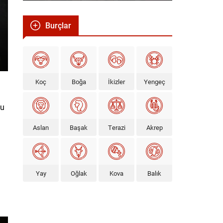
Burçlar
Koç
Boğa
İkizler
Yengeç
gu
Aslan
Başak
Terazi
Akrep
Yay
Oğlak
Kova
Balık