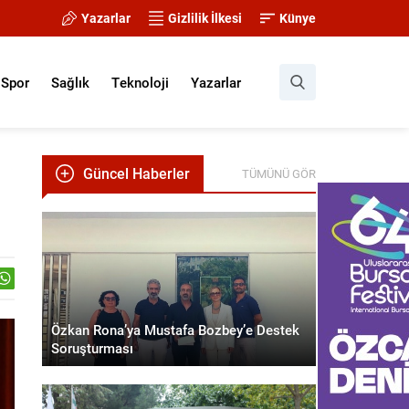
Yazarlar
Gizlilik İlkesi
Künye
Spor
Sağlık
Teknoloji
Yazarlar
Güncel Haberler
TÜMÜNÜ GÖR
Özkan Rona’ya Mustafa Bozbey’e Destek
Soruşturması