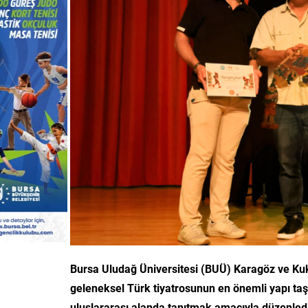
Bursa Uludağ Üniversitesi (BUÜ) Karagöz ve K
geleneksel Türk tiyatrosunun en önemli yapı taş
uluslararası alanda tanıtmak amacıyla düzenledi