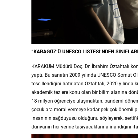
“KARAGÖZ’Ü UNESCO LİSTESİ’NDEN SINIFLARI
KARAKUM Müdürü Doç. Dr. İbrahim Öztahtalı konu
yaptı. Bu sanatın 2009 yılında UNESCO Somut Olm
tescillendiğini hatırlatan Öztahtalı, 2020 yılınd
akademik tezlere konu olan bir bilim alanına dönüş
18 milyon öğrenciye ulaşmaktan, pandemi dönemin
çocuklara moral vermeye kadar pek çok önemli pro
insanının sağduyusu olduğunu söyleyerek, sertifika
dünyanın her yerine taşıyacaklarına inandığını ifa