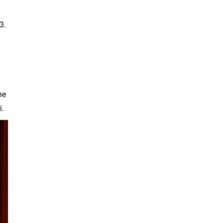
3.
ne
i.