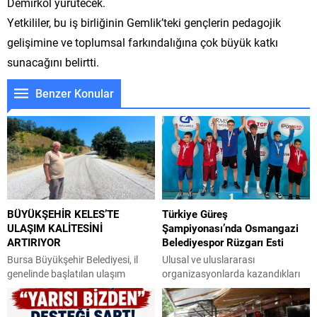
Demirkol yürütecek.
Yetkililer, bu iş birliğinin Gemlik’teki gençlerin pedagojik
gelişimine ve toplumsal farkındalığına çok büyük katkı
sunacağını belirtti.
Benzer Konular
BÜYÜKŞEHİR KELES’TE
Türkiye Güreş
ULAŞIM KALİTESİNİ
Şampiyonası’nda Osmangazi
ARTIRIYOR
Belediyespor Rüzgarı Esti
Bursa Büyükşehir Belediyesi, il
Ulusal ve uluslararası
genelinde başlatılan ulaşım
organizasyonlarda kazandıkları
teyakkuzu çerçevesinde Keles
madalya ve kupalarla büyük
ilçesine bağlı Delice Mahallesi’nde
başarıya imza atan Osmangazi
7 kilometrelik güzergahta sathi
Belediyesporlu güreşçiler,