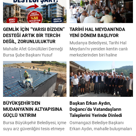
kaplama çalışmalarına başladı.
Osmangazi Belediyespor Kulübü
Şahin Biba başkanlığında
Başkanı Fatih Karayılan’ı
başlatılan ulaşım seferberliği
makamında ziyaret etti. Başarılı
kapsamında Bursa Büyükşehir
sporcuları ve antrenörlerini tebrik
GEMLİK İÇİN “YARISI BİZDEN”
TARİHİ HAL MEYDANI’NDA
Belediyesi Ulaşım Dairesi
eden Karayılan, elde edilen
DESTEĞİ ARTIK BİR TERCİH
YENİ DÖNEM BAŞLIYOR
Başkanlığı koordinasyonuyla 17
derecelerin kulüp ve Türk güreşi
DEĞİL, ZORUNLULUKTUR
ilçede yol yenileme çalışmalarına
adına gurur verici olduğunu
Mudanya Belediyesi, Tarihi Hal
hız verildi. Başkan Vekili Biba’nın
belirterek sporcuları ödüllendirdi.
Mahalle Afet Gönüllüleri Derneği
Meydanı’nı yeniden kentin canlı
göreve geldiği 10 Nisan’dan
Altyapıya verdiği önem ve
Bursa Şube Başkanı Yusuf
merkezlerinden biri haline
bugüne...
yatırımla...
Yumru, kentsel dönüşüm
getirmek için kapsamlı bir
konusunda hükümetin yarısı
dönüşüm başlattı. Esnafın ve
bizden kampanyasının Gemlik için
geleneksel çarşı kültürünün
de uygulanmasını istedi. Yazılı bir
korunacağı süreçte, meydanın
basın açıklaması yapan MAG DER
tarihi mimarisini gün yüzüne
Başkanı Yusuf Yumru, “Gemlik,
çıkaracak saçaklar da yenileniyor.
Marmara Bölgesi’nin en yüksek
Mudanya Belediyesi, kentin en
BÜYÜKŞEHİR’DEN
Başkan Erkan Aydın,
deprem riski taşıyan ilçelerinden
kıymetli tarihi alanlarından biri
MUDANYA’NIN ALTYAPISINA
Doğancı’da Vatandaşların
biridir. Bu nedenle kentsel
olan Hal Meydanı’nı yeniden
GÜÇLÜ YATIRIM
Taleplerini Yerinde Dinledi
dönüşüm, yalnızca şehirleşme
Mudanya’nın sosyal ve ticari
meselesi değil; doğrudan...
yaşamının...
Bursa Büyükşehir Belediyesi, içme
Osmangazi Belediye Başkanı
suyu arz güvenliğini tesis etmeye
Erkan Aydın, mahalle buluşmaları
yönelik planladığı projeler
kapsamında kırsal Doğancı