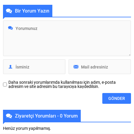
çerçevesinde Mudanya’da 2.500
Mahallesi’nde vatandaşlar ve
Bir Yorum Yazın
metreküplük yeni depo yatırımını
muhtarlarla bir araya gelerek
yüzde 70 düzeyinde fiziki
talep ve beklentileri yerinde
gerçekleşmeye ulaştırdı.
dinledi. Başkan Aydın, hiçbir
Büyükşehir Belediyesi BUSKİ
mahalleye ayrım yapmadan,
Genel Müdürlüğü tarafından
belediyenin imkanları
Mudanya Söğütpınar
doğrultusunda sorunlara çözüm
Mahallesi’nde yapımı sürdürülen
üretmek için 7/24 çalıştıklarını
2.500 metreküplük rezerv içme
vurguladı. Vatandaşların
suyu deposu, bölgedeki 10
beklentilerini yerinde tespit ederek
mahalleye kesintisiz ve sağlıklı
çözüm odaklı çalışmalar yürüten
içme suyu...
Osmangazi Belediye Başkanı...
Daha sonraki yorumlarımda kullanılması için adım, e-posta
adresim ve site adresim bu tarayıcıya kaydedilsin.
Ziyaretçi Yorumları - 0 Yorum
Henüz yorum yapılmamış.