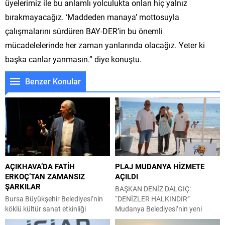
üyelerimiz ile bu anlamlı yolculukta onları hiç yalnız
bırakmayacağız. ‘Maddeden manaya’ mottosuyla
çalışmalarını sürdüren BAY-DER’in bu önemli
mücadelelerinde her zaman yanlarında olacağız. Yeter ki
başka canlar yanmasın.” diye konuştu.
Benzer Konular
AÇIKHAVA’DA FATİH
PLAJ MUDANYA HİZMETE
ERKOÇ’TAN ZAMANSIZ
AÇILDI
ŞARKILAR
BAŞKAN DENİZ DALGIÇ:
Bursa Büyükşehir Belediyesi’nin
“DENİZLER HALKINDIR”
köklü kültür sanat etkinliği
Mudanya Belediyesi’nin yeni
Uluslararası Bursa Festivali
hizmeti Plaj Mudanya’nın ilk