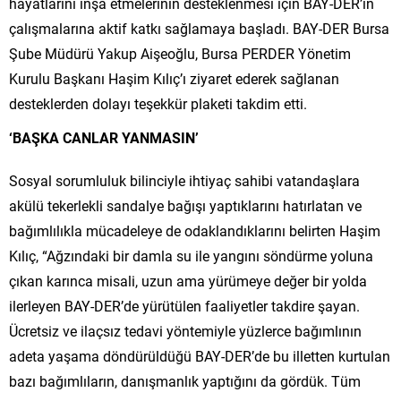
hayatlarını inşa etmelerinin desteklenmesi için BAY-DER’in
çalışmalarına aktif katkı sağlamaya başladı. BAY-DER Bursa
Şube Müdürü Yakup Aişeoğlu, Bursa PERDER Yönetim
Kurulu Başkanı Haşim Kılıç’ı ziyaret ederek sağlanan
desteklerden dolayı teşekkür plaketi takdim etti.
‘BAŞKA CANLAR YANMASIN’
Sosyal sorumluluk bilinciyle ihtiyaç sahibi vatandaşlara
akülü tekerlekli sandalye bağışı yaptıklarını hatırlatan ve
bağımlılıkla mücadeleye de odaklandıklarını belirten Haşim
Kılıç, “Ağzındaki bir damla su ile yangını söndürme yoluna
çıkan karınca misali, uzun ama yürümeye değer bir yolda
ilerleyen BAY-DER’de yürütülen faaliyetler takdire şayan.
Ücretsiz ve ilaçsız tedavi yöntemiyle yüzlerce bağımlının
adeta yaşama döndürüldüğü BAY-DER’de bu illetten kurtulan
bazı bağımlıların, danışmanlık yaptığını da gördük. Tüm