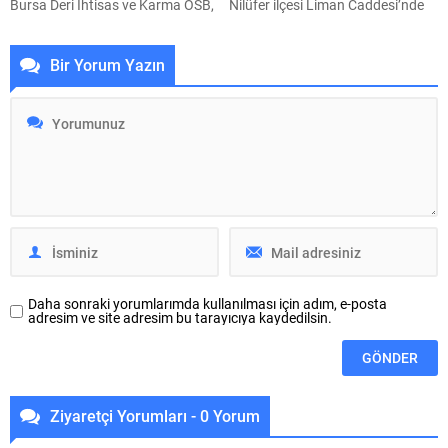
Bursa Deri İhtisas ve Karma OSB,
Nilüfer ilçesi Liman Caddesi’nde
HOSAB, TOSAB, Kayapa OSB ve
yağmur suyu ve kanalizasyon
ÇASİAD’ı ziyaret ederek
hattı çalışmalarını nihayete
Bir Yorum Yazın
sanayicilerle bir araya geldi.
erdirerek parke ve asfalt kaplama
Üretim tesislerinde incelemelerde
sürecine başladı. Büyükşehir
bulunan Matlı, “60 bin üyemizin
Belediyesi BUSKİ Genel
ürettiği ve ticaretini yaptığı her
Müdürlüğü, Nilüfer ilçesi Odunluk
değer Bursa için kıymetlidir. Her
Mahallesi’nde bulunan Liman
bölgenin ve sektörün ihtiyacına
Caddesi’nde 400 metrelik
göre çalışan bir BTSO anlayışını...
güzergahta yağmur suyu ve
kanalizasyon hattı çalışmalarını
tamamladı. BUSKİ ekipleri,
bölgede altyapıyı güçlendiren
çalışmaların tamamlanması...
Daha sonraki yorumlarımda kullanılması için adım, e-posta
adresim ve site adresim bu tarayıcıya kaydedilsin.
Ziyaretçi Yorumları - 0 Yorum