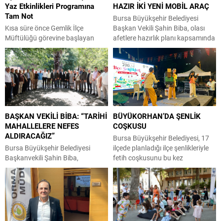
Yaz Etkinlikleri Programına
HAZIR İKİ YENİ MOBİL ARAÇ
Tam Not
Bursa Büyükşehir Belediyesi
Kısa süre önce Gemlik İlçe
Başkan Vekili Şahin Biba, olası
Müftülüğü görevine başlayan
afetlere hazırlık planı kapsamında
Abdullah Işık, ilçedeki ilk
Büyükşehir ekiplerince tasarlanan
ziyaretlerinden birini İlim Yayma
ve imalatı gerçekleştirilen ‘mobil
Cemiyeti Gemlik Şubesi
ikram’ ve ‘mobil şarj istasyonu’
Yükseköğretim Kız Öğrenci
araçlarının yapım çalışmalarını
Yurdu’na gerçekleştirdi. Şube
inceledi. Büyükşehir Belediyesi
Başkanı Zekeriya Çakır ve
Afet İşleri Dairesi Başkanlığı
yönetim kurulu üyeleri tarafından
tarafından, olası afetler sonrası
BAŞKAN VEKİLİ BİBA: “TARİHİ
BÜYÜKORHAN’DA ŞENLİK
karşılanan Müftü Işık, yurt
vatandaşların temel ihtiyaçlarını
MAHALLELERE NEFES
COŞKUSU
binasında incelemelerde
karşılamak amacıyla
ALDIRACAĞIZ”
bulunarak cemiyetin çalışmaları,
projelendirilen ‘mobil ikram’ ve
Bursa Büyükşehir Belediyesi, 17
eğitim faaliyetleri ve Gemlik İlçe
‘mobil şarj istasyonu’...
Bursa Büyükşehir Belediyesi
ilçede planladığı ilçe şenlikleriyle
Müftülüğü ile iş...
Başkanvekili Şahin Biba,
fetih coşkusunu bu kez
Osmangazi ilçesine bağlı 15
Büyükorhan’a taşıdı. Büyükşehir
mahallenin muhtarları ve
Belediyesi Kültür, Sanat ve Sosyal
sakinleriyle bir araya geldiği
İşler Dairesi Başkanlığı
toplantıda ‘Bursa’nın kalbi’ olarak
koordinasyonunda ‘Bursa’nın
nitelendirdiği tarihi bölgelere
Fethinin 700’üncü Yıl Dönümü’
nefes aldıracak projeler
dolayısıyla planlanan etkinlikler