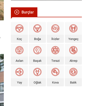
Burçlar
e
Koç
Boğa
İkizler
Yengeç
Aslan
Başak
Terazi
Akrep
Yay
Oğlak
Kova
Balık