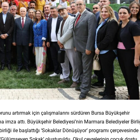
runu artırmak için çalışmalarını sürdüren Bursa Büyükşehir
ha imza attı. Büyükşehir Belediyesi’nin Marmara Belediyeler Birliğ
 birliği ile başlattığı ‘Sokaklar Dönüşüyor’ programı çerçevesinde
 ‘Gülümseyen Sokak’ oluşturuldu. Okul çevrelerinin çocuk dostu