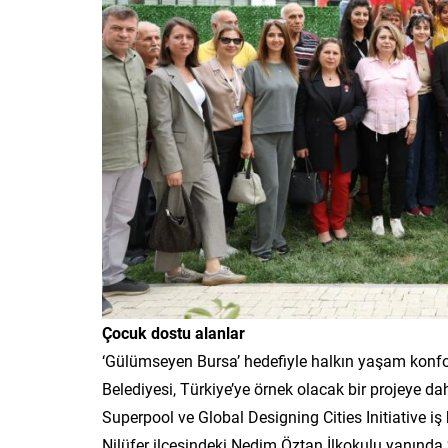
Çocuk dostu alanlar
‘Gülümseyen Bursa’ hedefiyle halkın yaşam konfo
Belediyesi, Türkiye’ye örnek olacak bir projeye da
Superpool ve Global Designing Cities Initiative iş
Nilüfer ilçesindeki Nedim Öztan İlkokulu yanında