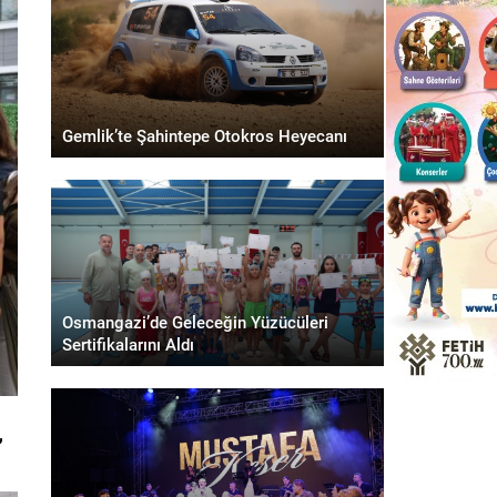
Gemlik’te Şahintepe Otokros Heyecanı
Osmangazi’de Geleceğin Yüzücüleri
Sertifikalarını Aldı
,