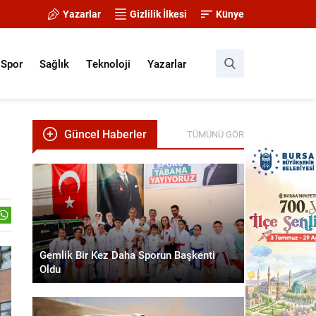
Yazarlar
Gizlilik İlkesi
Künye
Spor
Sağlık
Teknoloji
Yazarlar
Güncel Haberler
TÜMÜNÜ GÖR
Gemlik Bir Kez Daha Sporun Başkenti
Oldu