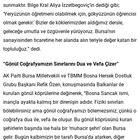
sunmaktır. Bilge Kral Aliya İzzetbegoviç’in dediği gibi;
‘Yeryüzünün öğretmeni olabilmek için, gökyüzünün öğrencisi
olmak gerekir.’ Bizler de köklerimizden aldığımız dersle,
geleceğe umutla ve özgüvenle yürüyoruz. Bursa’nın
sanayisinden ticaretine her alanda alın teriyle değer katan bir
topluluğuz.” dedi.
“Gönül Coğrafyamızın Sınırlarını Dua ve Vefa Çizer”
AK Parti Bursa Milletvekili ve TBMM Bosna Hersek Dostluk
Grubu Başkanı Refik Özen, konuşmasında Balkanlar ile
kurulan gönül köprülerine değinerek, “Bosna Sancak ismi,
inançla ayakta kalmış bir direnişin adıdır. Fiziki sınırları
bölebilirsiniz ama gönül coğrafyamızı bölemezsiniz; çünkü o
coğrafya dua ile, vefa ile oluşur. Bu gönül köprüsünü kuran
şehirlerin başında ise hala bir ‘muhacir şehri’ olan Bursa
gelir. Bugün kalbimizin bir tarafı Bursa’da atarken, diğer