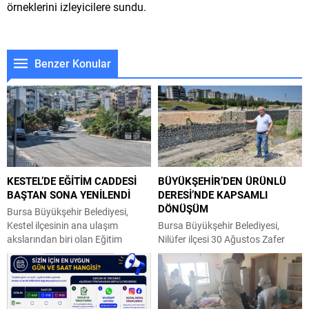
örneklerini izleyicilere sundu.
Benzer Konular
KESTEL’DE EĞİTİM CADDESİ
BÜYÜKŞEHİR’DEN ÜRÜNLÜ
BAŞTAN SONA YENİLENDİ
DERESİ’NDE KAPSAMLI
DÖNÜŞÜM
Bursa Büyükşehir Belediyesi,
Kestel ilçesinin ana ulaşım
Bursa Büyükşehir Belediyesi,
akslarından biri olan Eğitim
Nilüfer ilçesi 30 Ağustos Zafer
Caddesi’nde yürüttüğü asfalt
Mahallesi’nde bulunan Ürünlü
kaplama çalışmalarını tamamladı.
Deresi’nde ıslah çalışmasıyla eş
Büyükşehir Belediyesi Ulaşım
zamanlı olarak yol genişletme ve
Dairesi Başkanlığı koordinesinde
çevre düzenlemesi
gerçekleştirilen çalışma
gerçekleştiriyor. Büyükşehir