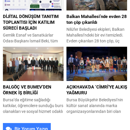
kapsamında, 1.100 metre
Belediyesi, BUSKİ Genel
uzunluğunda, 13 metre
Müdürlüğü, Ulaşım Dairesi
DİJİTAL DÖNÜŞÜM TANITIM
Balkan Mahallesi’nde evden 28
genişliğinde ve iki dönel kavşağın
Başkanlığı ile Park ve Bahçeler
TOPLANTISI İÇİN KATILIM
ton çöp çıkarıldı
yer aldığı güzergâhta 4.500
Dairesi Başkanlığı
SÜRECİ BAŞLADI
tonluk asfalt kaplama
koordinasyonunda 30 Ağustos
Nilüfer Belediyesi ekipleri, Balkan
uygulaması başarıyla
Zafer Mahallesi’nde kapsamlı bir
Gemlik Esnaf ve Sanatkârlar
Mahallesi’ndeki bir evi temizledi.
gerçekleştirildi. Çalışmalar
dönüşüm hamlesi yürütüyor.
Odası Başkanı İsmail Beki, tüm
Evden çıkarılan 28 ton çöp, üç
kapsamında Eğitim
BUSKİ ekipleri, Ürünlü...
üyeleri dijital dönüşüm tanıtım
kamyona yüklenerek Hamitler
Caddesi’nde...
toplantısına katılmaya davet etti.
Kent Çöplüğü’ne götürüldü.
Toplantının gün ve saati,
Nilüfer Belediyesi ekipleri, Balkan
üyelerimizin katılımını en üst
Mahallesi Turan Haznedaroğlu
düzeyde sağlayacak şekilde,
Sokak’ta bulunan bir apartman
katılım tercihleri doğrultusunda
dairesinden gelen şikâyetleri
belirlenecek. Gemlik Esnaf ve
değerlendirerek, çöp eve
BALGÖÇ VE BUMEV’DEN
AÇIKHAVA’DA ‘CİMRİ’YE ALKIŞ
Sanatkârlar Odası tarafından,
dönüştürülen adresi temizledi.
ÖRNEK İŞ BİRLİĞİ
YAĞMURU
üyelerinin dijital dünyada daha
Apartman sakinlerinin koku ve
güçlü yer alabilmeleri amacıyla
hijyen sorunları nedeniyle yaptığı
Bursa’da eğitime sağladığı
Bursa Büyükşehir Belediyesi’nin
DIGITALLY 16 KEDD iş...
bildirimlerin ardından...
katkılar, öğrencilere sunduğu burs
kültür sanat alanında marka
olanakları ve sosyal hizmet odaklı
organizasyonlarından biri olan
çalışmalarıyla öne çıkan Muş
Uluslararası Bursa Festivali
Eğitim ve Hizmet Vakfı (BUMEV),
kapsamında sahnelenen ödüllü
Bir Yorum Yazın
sivil toplum kuruluşları ile
oyun ‘Cimri’, tiyatroseverlerden