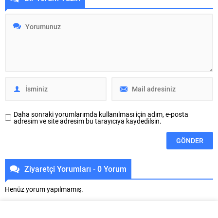
arasındaki iş birliğini
tam not aldı. Büyükşehir
güçlendiriyor. BUMEV Başkanı
Belediyesi adına Bursa Kültür
Ahmet Akın ve Vakıf Yönetim
Sanat ve Turizm Vakfı (BKSTV)
Kurulu Üyeleri, bu kapsamda
tarafından bu yıl 64’üncüsü
Balkan Göçmenleri Kültür ve
düzenlenen Uluslararası Bursa
Dayanışma Derneği’ni (BALGÖÇ)
Festivali, Bursalıları seçkin kültür
ziyaret ederek, BALGÖÇ...
ve sanat etkinlikleriyle
buluşturmaya devam ediyor. Bu...
Daha sonraki yorumlarımda kullanılması için adım, e-posta
adresim ve site adresim bu tarayıcıya kaydedilsin.
Ziyaretçi Yorumları - 0 Yorum
Henüz yorum yapılmamış.