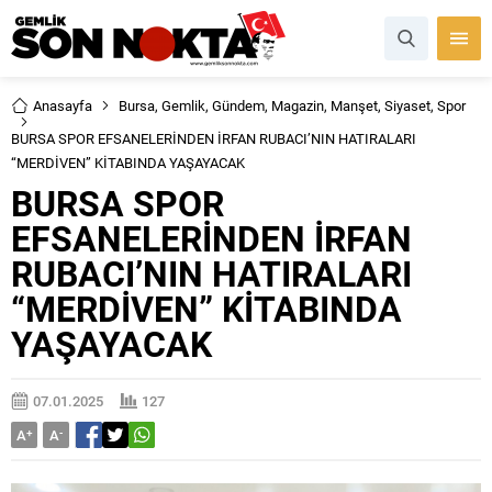
Anasayfa
Bursa
,
Gemlik
,
Gündem
,
Magazin
,
Manşet
,
Siyaset
,
Spor
BURSA SPOR EFSANELERİNDEN İRFAN RUBACI’NIN HATIRALARI
“MERDİVEN” KİTABINDA YAŞAYACAK
BURSA SPOR
EFSANELERİNDEN İRFAN
RUBACI’NIN HATIRALARI
“MERDİVEN” KİTABINDA
YAŞAYACAK
07.01.2025
127
A
+
A
-