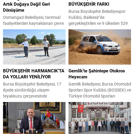
Artık Doğaya Değil Geri
BÜYÜKŞEHİR FARKI
Dönüşüme
Bursa Büyükşehir Belediyespor
Osmangazi Belediyesi, tarımsal
Kulübü, Balıkesir’de
faaliyetlerden kaynaklanan çevre
gerçekleştirilen ve 9 ülkeden 529
kirliliğini önlemek amacıyla kırsal
sporcunun katıldığı Burhaniye
mahallelerde tarımsal sulama ve
Ören Uluslararası Açık Satranç
ilaçlama su dolum noktalarına
Turnuvası’nda 2 kupa birden
zirai atık dönüşüm konteynerleri
kazandı. Bursa Büyükşehir
yerleştirerek, zirai ilaç
Belediyespor, kulüpler
ambalajlarının güvenli şekilde
sıralamasında başarılı bir
toplanmasını sağlayacak çevreci
performans sergileyerek Uygar
BÜYÜKŞEHİR HARMANCIK’TA
Gemlik’te Şahintepe Otokros
uygulamayı hayata geçirdi.
Altan Toptal, Hamza Kerem
DA YOLLARI YENİLİYOR
Heyecanı
Osmangazi Belediyesi, çevrenin
Erdinç ve Barış Başkurt
korunması ve sürdürülebilir
tarafından elde edilen puanlarla B
Bursa Büyükşehir Belediyesi, 17
Gemlik Belediyesi, Bursa Otomobil
tarımsal üretimin desteklenmesi
kategorisinde birinci olarak
ilçede sürdürdüğü ulaşım
Sporları Spor Kulübü (BOSSEK) ve
amacıyla hayata geçirdiği çevreci
kupanın sahibi...
teyakkuzu çerçevesinde
Türkiye Otomobil Sporları
projelerine bir yenisini...
Harmacık ilçesinde 5 mahallenin
Federasyonu (TOSFED) iş
yollarını yenileme çalışmalarına
birliğiyle bu yıl ikincisi düzenlenen
hız verdi. Şahin Biba
Şahintepe Otokros Yarışları,
başkanlığında başlatılan ulaşım
otomobil sporları tutkunlarını
seferberliği kapsamında Bursa
Gemlik’te buluşturdu. Şahintepe
Büyükşehir Belediyesi Ulaşım
Otokros Pisti’nde gerçekleştirilen