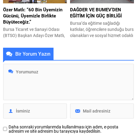
Dairesi Başkanlığı
yarışlarda sporcular, zorlu
Özer Matlı: “60 Bin Üyemizin
DAĞDER VE BUMEV’DEN
koordinasyonuyla 17 ilçede yol
parkurda kıyasıya mücadele
Gücünü, Üyemizle Birlikte
EĞİTİM İÇİN GÜÇ BİRLİĞİ
yenileme çalışmalarında vites
ederken izleyiciler de heyecan
Büyüteceğiz.”
yükseltildi. Başkan Vekili Biba’nın
dolu anlara tanıklık etti. Gemlik
Bursa’da eğitime sağladığı
göreve geldiği 10 Nisan’dan
Belediye Başkanı Şükrü...
Bursa Ticaret ve Sanayi Odası
katkılar, öğrencilere sunduğu burs
bugüne kadar geçen süre...
(BTSO) Başkan Adayı Özer Matlı,
olanakları ve sosyal hizmet odaklı
üyelerin gerçek sorunlarını,
çalışmalarıyla öne çıkan Muş
beklentilerini ve nasıl bir BTSO
Eğitim ve Hizmet Vakfı (BUMEV),
Bir Yorum Yazın
istediklerini doğrudan
sivil toplum kuruluşları ile
kendilerinden dinlediklerini
görüşmelerini sürdürüyor. BUMEV
belirterek, “Şimdi daha yoğun bir
Başkanı Ahmet Akın ve Vakıf
saha dönemine geçiyoruz.
Yönetim Kurulu Üyeleri, Orhaneli,
Üyelerimizle daha fazla
Keles, Büyükorhan, Harmancık ve
buluşacak, nasıl bir yönetim
Osmangazi Dağ Köyleri
anlayışı önerdiğimizi ve
Yardımlaşma ve Dayanışma
hazırladığımız çözümleri nasıl
Derneği’ni (DAĞDER) ziyaret...
hayata geçireceğimizi
anlatacağız. Hiçbir üyemiz merak
etmesin;...
Daha sonraki yorumlarımda kullanılması için adım, e-posta
adresim ve site adresim bu tarayıcıya kaydedilsin.