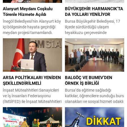
Alanyurt Meydanı Coşkulu
BÜYÜKŞEHİR HARMANCIK’TA
Törenle Hizmete Açıldı
DA YOLLARI YENİLİYOR
İnegöl Belediyesi’nin Alanyurt köy
Bursa Büyükşehir Belediyesi, 17
içi bölgesinde hayata geçirdiği
ilçede sürdürdüğü ulaşım
meydan projesi tamamlandı.
teyakkuzu çerçevesinde
İçerisinde; Gastro Kafe, Nöbetçi
Harmacık ilçesinde 5 mahallenin
Kitaphane, yeşil alanlar, oturma
yollarını yenileme çalışmalarına
ve dinlenme alanları, otopark,
hız verdi. Şahin Biba
ATM noktası gibi pek çok imkanın
başkanlığında başlatılan ulaşım
sunulduğu meydan, düzenlenen
seferberliği kapsamında Bursa
coşkulu bir törenle hizmete açıldı.
Büyükşehir Belediyesi Ulaşım
Bölge halkı ilk günden meydana
Dairesi Başkanlığı
ARSA POLİTİKALARI YENİDEN
BALGÖÇ VE BUMEV’DEN
akın etti. İnegöl Belediyesi’nin
koordinasyonuyla 17 ilçede yol
ŞEKİLLENDİRİLMELİ
ÖRNEK İŞ BİRLİĞİ
2025 yılı sonunda yapımına...
yenileme çalışmalarında vites
yükseltildi. Başkan Vekili Biba’nın
İnşaat Müteahhitleri Sanayicileri
Bursa’da eğitime sağladığı
göreve geldiği 10 Nisan’dan
ve İş İnsanları Federasyonu
katkılar, öğrencilere sunduğu burs
bugüne kadar geçen süre...
(İMSİFED) ile İnşaat Müteahhitleri
olanakları ve sosyal hizmet odaklı
Sanayicileri ve İş İnsanları Derneği
çalışmalarıyla öne çıkan Muş
(İMSİAD) Başkanı Şeref Demir,
Eğitim ve Hizmet Vakfı (BUMEV),
Türkiye’de konut fiyatlarının
sivil toplum kuruluşları ile
dengelenmesi ve kentsel
arasındaki iş birliğini