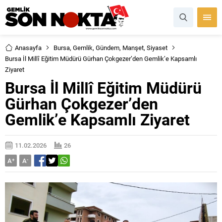
Anasayfa
Bursa
,
Gemlik
,
Gündem
,
Manşet
,
Siyaset
Bursa İl Millî Eğitim Müdürü Gürhan Çokgezer’den Gemlik’e Kapsamlı
Ziyaret
Bursa İl Millî Eğitim Müdürü
Gürhan Çokgezer’den
Gemlik’e Kapsamlı Ziyaret
11.02.2026
26
A
+
A
-