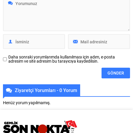
Dijital Dönüşüm Tanıtım Toplantısı
olunur.
için katılım süreci devam ediyor.
Toplantımızın gün ve saati,
üyelerimizin bildireceği katılım
tercihleri doğrultusunda
belirlenecek olup, katılım
tercihlerini henüz iletmemiş olan
üyelerimizin 03-09 Ağustos...
Daha sonraki yorumlarımda kullanılması için adım, e-posta
adresim ve site adresim bu tarayıcıya kaydedilsin.
Ziyaretçi Yorumları - 0 Yorum
Henüz yorum yapılmamış.