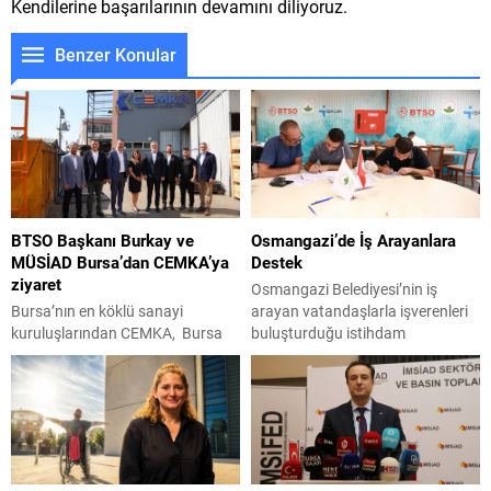
Kendilerine başarılarının devamını diliyoruz.
Benzer Konular
BTSO Başkanı Burkay ve
Osmangazi’de İş Arayanlara
MÜSİAD Bursa’dan CEMKA’ya
Destek
ziyaret
Osmangazi Belediyesi’nin iş
Bursa’nın en köklü sanayi
arayan vatandaşlarla işverenleri
kuruluşlarından CEMKA, Bursa
buluşturduğu istihdam
Ticaret ve Sanayi Odası (BTSO)
buluşmalarının bir yenisi daha
Başkanı İbrahim Burkay, MÜSİAD
gerçekleştirildi. Yoğun katılımın
Bursa Şube Başkanı Alparslan
olduğu organizasyonda
Şenocak ve beraberindeki
işverenlerle birebir görüşme
yönetim kurulu üyelerini ağırladı.
yapan 50 kişi yapılan
Yaklaşık bir saat süren ziyarette,
değerlendirmelerin ardından iş
üretim sektörünün karşı karşıya
sahibi oldu. Osmangazi