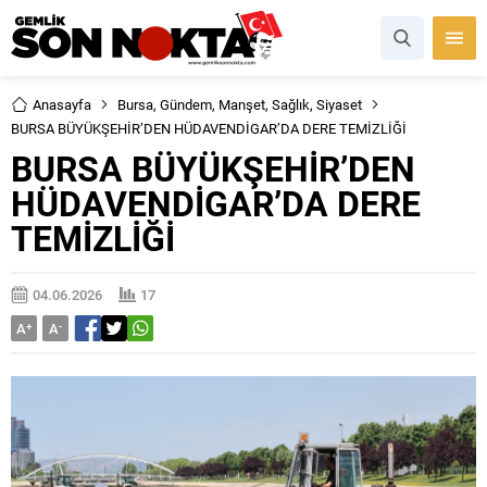
Anasayfa
Bursa
,
Gündem
,
Manşet
,
Sağlık
,
Siyaset
BURSA BÜYÜKŞEHİR’DEN HÜDAVENDİGAR’DA DERE TEMİZLİĞİ
BURSA BÜYÜKŞEHİR’DEN
HÜDAVENDİGAR’DA DERE
TEMİZLİĞİ
04.06.2026
17
A
+
A
-