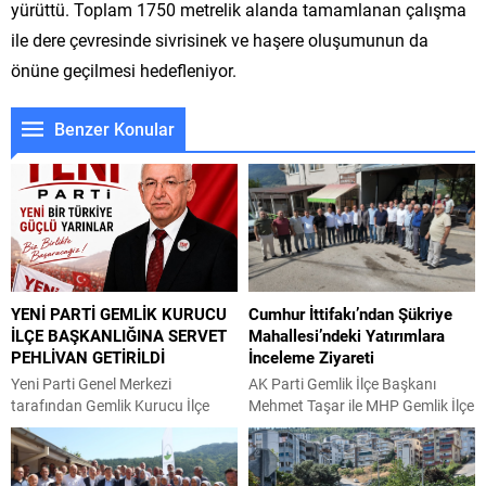
yürüttü. Toplam 1750 metrelik alanda tamamlanan çalışma
ile dere çevresinde sivrisinek ve haşere oluşumunun da
önüne geçilmesi hedefleniyor.
Benzer Konular
YENİ PARTİ GEMLİK KURUCU
Cumhur İttifakı’ndan Şükriye
İLÇE BAŞKANLIĞINA SERVET
Mahallesi’ndeki Yatırımlara
PEHLİVAN GETİRİLDİ
İnceleme Ziyareti
Yeni Parti Genel Merkezi
AK Parti Gemlik İlçe Başkanı
tarafından Gemlik Kurucu İlçe
Mehmet Taşar ile MHP Gemlik İlçe
Başkanlığı görevine Servet
Başkanı Emrah Keskin, ilçe
Pehlivan getirildi. Yeni Parti
yöneticileriyle birlikte Bursa
Gemlik Kurucu İlçe Başkanı Servet
Büyükşehir Belediyesi tarafından