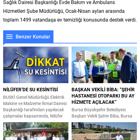
Sağlık Dairesi Başkanlığı Evde Bakım ve Ambulans
Hizmetleri Şube Müdürlüğü, Ocak-Nisan ayları arasında
toplam 1499 vatandaşa ev temizliği konusunda destek verdi.
Benzer Konular
NİLÜFER’DE SU KESİNTİSİ
BAŞKAN VEKİLİ BİBA: “ŞEHİR
HASTANESİ OTOPARKI BU AY
BUSKİ Genel Müdürlüğü Elektrik
HİZMETE AÇILACAK”
Makine ve Malzeme İkmal Dairesi
Başkanlığı tarafından yapılacak
Bursa Büyükşehir Belediyesi
çalışmalar kapsamında, Nilüfer
Başkan Vekili Şahin Biba, Bursa
İlçesi Demirci Mahallesi; Koşuyolu
Şehir Hastanesi’nin vatandaşın
Caddesi güneyi, Direnç Sokak
otopark ihtiyacına çözüm
kuzeyi, Eylül Sokak batısı
üretecek çalışmaları yerinde