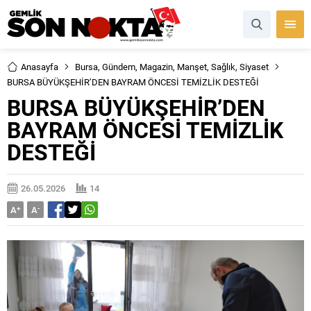
Anasayfa
Bursa
,
Gündem
,
Magazin
,
Manşet
,
Sağlık
,
Siyaset
BURSA BÜYÜKŞEHİR’DEN BAYRAM ÖNCESİ TEMİZLİK DESTEĞİ
BURSA BÜYÜKŞEHİR’DEN
BAYRAM ÖNCESİ TEMİZLİK
DESTEĞİ
26.05.2026
14
A
+
A
-