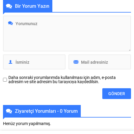
Bir Yorum Yazın
çok önemli filozoftu … Ve
Belediyesporlu güreşçiler,
felsefeye çok büyük katkılar da
Osmangazi Belediyespor Kulübü
bulundu . Bilim, mantık, siyaset,
Başkanı Fatih Karayılan’ı
etik ve metafizik gibi birçok
makamında ziyaret etti. Başarılı
alanda önemli görüşler sundu …
sporcuları ve antrenörlerini tebrik
Ben Aristotales uzmanı değilim ....
eden Karayılan, elde edilen
derecelerin kulüp ve Türk güreşi
adına gurur verici olduğunu
belirterek sporcuları ödüllendirdi.
Altyapıya verdiği önem ve
yatırımla...
Daha sonraki yorumlarımda kullanılması için adım, e-posta
adresim ve site adresim bu tarayıcıya kaydedilsin.
Ziyaretçi Yorumları - 0 Yorum
Henüz yorum yapılmamış.