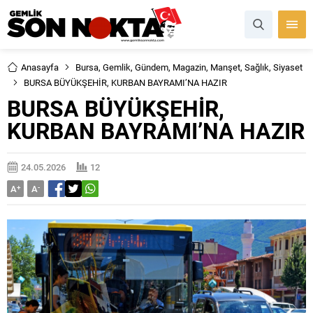
Anasayfa
Bursa
,
Gemlik
,
Gündem
,
Magazin
,
Manşet
,
Sağlık
,
Siyaset
BURSA BÜYÜKŞEHİR, KURBAN BAYRAMI’NA HAZIR
BURSA BÜYÜKŞEHİR,
KURBAN BAYRAMI’NA HAZIR
24.05.2026
12
A
+
A
-