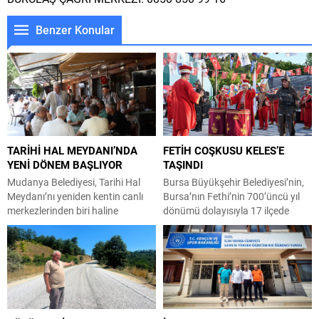
Benzer Konular
TARİHİ HAL MEYDANI’NDA
FETİH COŞKUSU KELES’E
YENİ DÖNEM BAŞLIYOR
TAŞINDI
Mudanya Belediyesi, Tarihi Hal
Bursa Büyükşehir Belediyesi’nin,
Meydanı’nı yeniden kentin canlı
Bursa’nın Fethi’nin 700’üncü yıl
merkezlerinden biri haline
dönümü dolayısıyla 17 ilçede
getirmek için kapsamlı bir
düzenlediği ilçe şenlikleri, bu kez
dönüşüm başlattı. Esnafın ve
Keles’te vatandaşları kültür, sanat
geleneksel çarşı kültürünün
ve eğlence dolu etkinliklerde
korunacağı süreçte, meydanın
buluşturdu. Büyükşehir Belediyesi
tarihi mimarisini gün yüzüne
Kültür, Sanat ve Sosyal İşler
çıkaracak saçaklar da yenileniyor.
Dairesi Başkanlığı
Mudanya Belediyesi, kentin en
koordinasyonunda