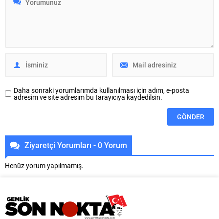
seferberliği kapsamında Bursa
Büyükşehir Belediyesi adına
Büyükşehir Belediyesi Ulaşım
Bursa Kültür Sanat ve Turizm
Dairesi Başkanlığı
Vakfı (BKSTV) tarafından bu yıl
koordinasyonuyla 17 ilçede yol
64’üncüsü düzenlenen
yenileme çalışmalarına hız verildi.
Uluslararası Bursa Festivali, ilklere
Başkan Vekili Biba’nın göreve...
sahne...
Daha sonraki yorumlarımda kullanılması için adım, e-posta
adresim ve site adresim bu tarayıcıya kaydedilsin.
Ziyaretçi Yorumları - 0 Yorum
Henüz yorum yapılmamış.