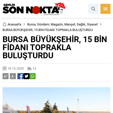
Anasayfa
Bursa
,
Gündem
,
Magazin
,
Manşet
,
Sağlık
,
Siyaset
BURSA BÜYÜKŞEHİR, 15 BİN FİDANI TOPRAKLA BULUŞTURDU
BURSA BÜYÜKŞEHİR, 15 BİN
FİDANI TOPRAKLA
BULUŞTURDU
18.12.2025
13
A
+
A
-