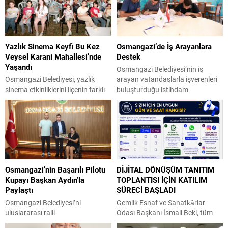
Yazlık Sinema Keyfi Bu Kez
Osmangazi’de İş Arayanlara
Veysel Karani Mahallesi’nde
Destek
Yaşandı
Osmangazi Belediyesi’nin iş
Osmangazi Belediyesi, yazlık
arayan vatandaşlarla işverenleri
sinema etkinliklerini ilçenin farklı
buluşturduğu istihdam
mahallelerine taşımaya devam
buluşmalarının bir yenisi daha
ediyor. “Osmangazi’de Yaz Film
gerçekleştirildi. Yoğun katılımın
Gösterimleri” kapsamında bu kez
olduğu organizasyonda
Veysel Karani Mahallesi’nde
işverenlerle birebir görüşme
kurulan dev ekranda çocuklar ve
yapan 50 kişi yapılan
aileleri açık havada sinema keyfi
değerlendirmelerin ardından iş
yaşadı. Osmangazi’de yaşayan
sahibi oldu. Osmangazi
Osmangazi’nin Başarılı Pilotu
DİJİTAL DÖNÜŞÜM TANITIM
her kesimden vatandaşa yönelik
Belediyesi’nin, Bursa Ticaret ve
Kupayı Başkan Aydın’la
TOPLANTISI İÇİN KATILIM
sosyal ve kültürel etkinliklerini
Sanayi Odası (BTSO) ve İŞKUR iş
Paylaştı
SÜRECİ BAŞLADI
sürdüren Osmangazi Belediyesi,
birliğiyle yıl boyunca sürdürdüğü
yaz tatilinde çocukları sinemayla
istihdam buluşmaları yoğun ilgi
Osmangazi Belediyesi’ni
Gemlik Esnaf ve Sanatkârlar
buluşturmaya...
görmeye devam...
uluslararası ralli
Odası Başkanı İsmail Beki, tüm
organizasyonlarında temsil eden
üyeleri dijital dönüşüm tanıtım