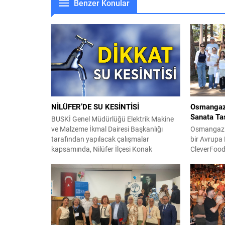
Benzer Konular
NİLÜFER’DE SU KESİNTİSİ
Osmangazi’
Sanata Taş
BUSKİ Genel Müdürlüğü Elektrik Makine
ve Malzeme İkmal Dairesi Başkanlığı
Osmangazi B
tarafından yapılacak çalışmalar
bir Avrupa 
kapsamında, Nilüfer İlçesi Konak
CleverFood
Mahallesi; Yıldırım Caddesi güneyi,
“Osmangazi
Eğitimciler Caddesi kuzeyi ile Başkent ve
projesi ka
Pınar Sokak doğusunda kalan bölge ve
Geleceği İç
civarında 04 Ağustos 2026 tarihinde
İzler ve Rit
09:00 – 18:00 saatleri arasında su
yaratıcı dü
kesintisi yapılacaktır. Vatandaşların
bambaşka b
tedbirli olması rica...
sağladı. Sü