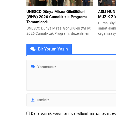
doğrultusun
çalışmaların
UNESCO Dünya Mirası Gönüllüleri
ASLI HÜN
(WHV) 2026 Cumalıkızık Programı
MÜZİK Zİ
Tamamlandı.
Bursa Büyük
UNESCO Dünya Mirası Gönüllüleri (WHV)
sanat alan
2026 Cumalıkızık Programı, düzenlenen
organizasy
kapanış ve sertifika töreniyle başarıyla
Festivali’n
tamamlandı. Yerel toplumun psikolojik iyi
Aslı Hünel,
Bir Yorum Yazın
oluşunu kültürel mirasın
sundu. Büy
sürdürülebilirliğiyle birlikte ele alan
Bursa Kült
program, on gün boyunca akademik
(BKSTV) ta
çalışmalar, saha araştırmaları ve
düzenlenen 
gönüllülük faaliyetlerini bir araya getirdi.
sevilen sana
İş, Örgüt ve Endüstri Psikologları Derneği
müziksever
(IOCP) tarafından yürütülen program;...
İçecek ana
düzenlenen
Daha sonraki yorumlarımda kullanılması için adım, e-p