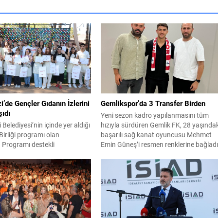
de Gençler Gıdanın İzlerini
Gemlikspor’da 3 Transfer Birden
ıdı
Yeni sezon kadro yapılanmasını tüm
elediyesi’nin içinde yer aldığı
hızıyla sürdüren Gemlik FK, 28 yaşında
Birliği programı olan
başarılı sağ kanat oyuncusu Mehmet
 Programı destekli
Emin Güneş’i resmen renklerine bağladı
 Gençlik Gıda Laboratuvarı”
Kariyerinde daha önce 1922 Konyaspor
psamında düzenlenen “Gıdanın
İskenderunspor ve Fransa’da Evian,
in Tasarım Atölyesi: Dönüşen
Annecy FC ile FC Bourgoin-Jallieu gibi
im” etkinliği, gençleri sanatın
takımların formalarını başarıyla terlete
nyasıyla buluştururken gıdaya
yetenekli futbolcu, kulüp tesislerimizde
ir perspektiften bakmalarını
düzenlenen törenle kendisini takımımız
rdürülebilir kent vizyonu
bağlayan sözleşmeye...