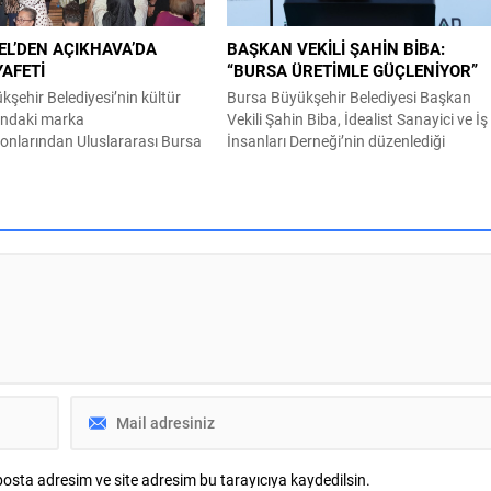
da gıda politikalarına yönelik
ı kararlılıkla...
EL’DEN AÇIKHAVA’DA
BAŞKAN VEKİLİ ŞAHİN BİBA:
YAFETİ
“BURSA ÜRETİMLE GÜÇLENİYOR”
şehir Belediyesi’nin kültür
Bursa Büyükşehir Belediyesi Başkan
ındaki marka
Vekili Şahin Biba, İdealist Sanayici ve İş
onlarından Uluslararası Bursa
İnsanları Derneği’nin düzenlediği
de Türk müziğinin güçlü sesi
toplantıda, iş dünyasıyla kurulan güçlü
 Bursalılara müzik ziyafeti
iletişime ve kurumlar arası iş birliğine
ükşehir Belediyesi adına
büyük önem verdiklerini ifade etti. İdeal
ür Sanat ve Turizm Vakfı
Sanayici ve İş İnsanları Derneği (İSİAD)
rafından bu yıl 64’üncüsü
tarafından düzenlenen programa Burs
Uluslararası Bursa Festivali,
Büyükşehir Belediyesi Başkan Vekili Şa
tçı Aslı Hünel’i
Biba’nın yanı sıra MHP...
lerle buluşturdu. Uludağ
 sponsorluğunda
...
osta adresim ve site adresim bu tarayıcıya kaydedilsin.