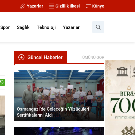
Yazarlar
Gizlilik İlkesi
Künye
Spor
Sağlık
Teknoloji
Yazarlar
Güncel Haberler
TÜMÜNÜ GÖR
Osmangazi’de Geleceğin Yüzücüleri
Sertifikalarını Aldı