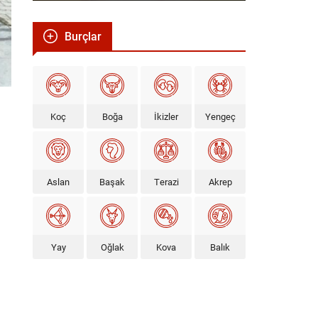
Burçlar
Koç
Boğa
İkizler
Yengeç
Aslan
Başak
Terazi
Akrep
Yay
Oğlak
Kova
Balık