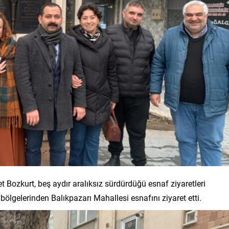
ozkurt, beş aydır aralıksız sürdürdüğü esnaf ziyaretleri
lgelerinden Balıkpazarı Mahallesi esnafını ziyaret etti.