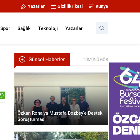
Yazarlar
Gizlilik İlkesi
Künye
Spor
Sağlık
Teknoloji
Yazarlar
Güncel Haberler
TÜMÜNÜ GÖR
Özkan Rona’ya Mustafa Bozbey’e Destek
Soruşturması