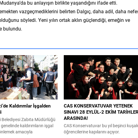
 Mudanya’da bu anlayışın birlikte yaşandığını ifade etti.
 emekten vazgeçmediklerini belirten Dalgıç, daha adil, daha nefe
duğunu söyledi. Yeni yılın ortak aklın güçlendiği, emeğin ve
de bulundu.
’de Kaldırımlar İşgalden
CAS KONSERVATUVAR YETENEK
i
SINAVI 28 EYLÜL-2 EKİM TARİHLER
ARASINDA!
Belediyesi Zabıta Müdürlüğü
çe genelinde kaldırımların işgal
CAS Konservatuvar bu yıl beşinci kuşa
 önlemek amacıyla
öğrencilerine kapılarını açıyor.
ni aralıksız sürdürüyor. Son
Konservatuvar giriş sınavı 28 Eylül ve 2