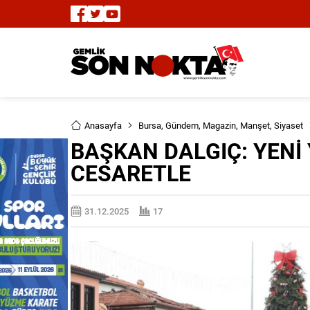
Anasayfa
Bursa
,
Gündem
,
Magazin
,
Manşet
,
Siyaset
BAŞKAN DALGIÇ: YENİ Y
CESARETLE
31.12.2025
17