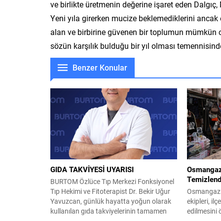
ve birlikte üretmenin değerine işaret eden Dalgıç,
Yeni yıla girerken mucize beklemediklerini ancak
alan ve birbirine güvenen bir toplumun mümkün ol
sözün karşılık bulduğu bir yıl olması temennisin
Benzer Konular
GIDA TAKVİYESİ UYARISI
Osmangazi
Temizlend
BURTOM Özlüce Tıp Merkezi Fonksiyonel
Tıp Hekimi ve Fitoterapist Dr. Bekir Uğur
Osmangazi 
Yavuzcan, günlük hayatta yoğun olarak
ekipleri, il
kullanılan gıda takviyelerinin tamamen
edilmesini
kişiye özel ve hekim kontrolünde
denetimleri