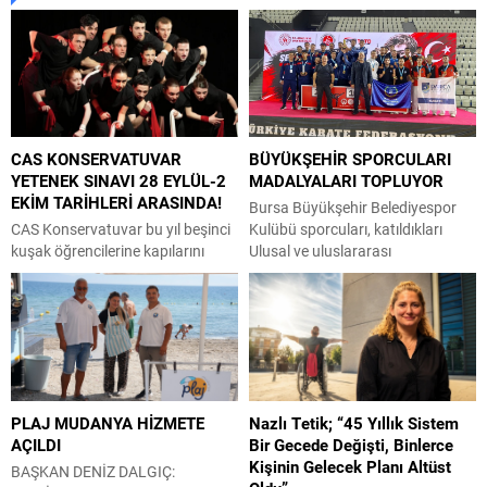
CAS KONSERVATUVAR
BÜYÜKŞEHİR SPORCULARI
YETENEK SINAVI 28 EYLÜL-2
MADALYALARI TOPLUYOR
EKİM TARİHLERİ ARASINDA!
Bursa Büyükşehir Belediyespor
CAS Konservatuvar bu yıl beşinci
Kulübü sporcuları, katıldıkları
kuşak öğrencilerine kapılarını
Ulusal ve uluslararası
açıyor. Konservatuvar giriş sınavı
şampiyonalarda imza attıkları
28 Eylül ve 2 Ekim tarihleri
başarılarla yeni madalyalar
arasında 5 gün olarak
kazandı. Büyükşehir Belediyespor
gerçekleşecek. TAM BURSLU
Kulübü sporcuları, yer aldıkları
KONSERVATUVAR CAS
son 2 organizasyonu da boş
Konservatuvar 3 yıllık bir
geçmedi. Kocaeli’de
oyunculuk eğitimini kapsıyor ve
gerçekleştirilen Büyükler
PLAJ MUDANYA HİZMETE
Nazlı Tetik; “45 Yıllık Sistem
tam burslu. Öğrenciler başvuru,
Uluslararası Hasan Gemici-
AÇILDI
Bir Gecede Değişti, Binlerce
kayıt ya da eğitim sürecinde
Gazanfer Bilge Güreş
Kişinin Gelecek Planı Altüst
herhangi bir ücret ödemiyor.
Turnuvası’nda 2 bronz madalya
BAŞKAN DENİZ DALGIÇ: