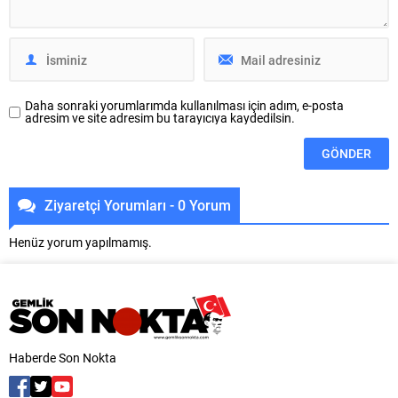
ailelerine destek olmayı
meydanda gerçekleştirilen
sürdürüyor. Bu kapsamda ilkokul,
şenlikte, kadın dernekleri ve...
ortaokul ve lise öğrencilerine
verilecek ‘Kırtasiye...
Daha sonraki yorumlarımda kullanılması için adım, e-posta
adresim ve site adresim bu tarayıcıya kaydedilsin.
Ziyaretçi Yorumları - 0 Yorum
Henüz yorum yapılmamış.
Haberde Son Nokta