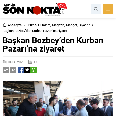
Anasayfa
Bursa
,
Gündem
,
Magazin
,
Manşet
,
Siyaset
Başkan Bozbey’den Kurban Pazarı’na ziyaret
Başkan Bozbey’den Kurban
Pazarı’na ziyaret
04.06.2025
17
A
+
A
-