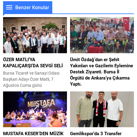
Benzer Konular
ÖZER MATLI’YA
Ümit Özdağ’dan er Şehit
KAPALIÇARŞI’DA SEVGİ SELİ
Yakınları ve Gazilerin Eylemine
Destek Ziyareti. Bursa İl
Bursa Ticaret ve Sanayi Odası
Örgütü de Ankara’ya Çıkarma
Başkan Adayı Özer Matlı, 7
Yaptı.
Ağustos Cuma günü
gerçekleştirdiği program
Zafer Partisi Genel Başkanı Ümit
kapsamında BTSO’nun kurucusu
Özdağ, Güvenpark’ta eşit özlük
Osman Fevzi Efendi’yi kabri
hakları talebiyle açlık grevi yapan
başında andı, Ulu Cami’de cuma
er şehit aileleri ve gazileri ziyaret
namazına katıldı ve Kapalıçarşı
etti. Özdağ, “Nasıl birinci açılım
esnafı ile buluştu. Bursa Ticaret
süreci doğru değildiyse,
ve Sanayi Odası Başkan Adayı
sonuçlarını ağır bir şekilde
MUSTAFA KESER’DEN MÜZİK
Gemlikspor’da 3 Transfer
Özer Matlı ve beraberindeki heyet
ödediysek, jandarma ve polis özel