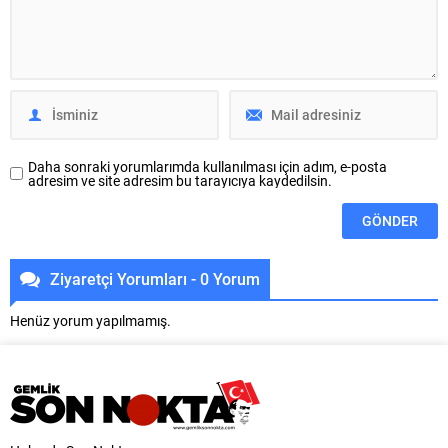
toplanmasını sağlayacak çevreci
Meclisi’nin ortaklaşa organize
uygulamayı hayata geçirdi.
ettiği etkinlik, hafta sonu boyunca
Osmangazi Belediyesi, çevrenin
gençlere unutulmaz anlar yaşattı.
korunması ve sürdürülebilir
Atölyelerden seminerlere,
tarımsal üretimin desteklenmesi
yarışmalardan gece doğa...
amacıyla hayata geçirdiği çevreci
projelerine bir yenisini...
Daha sonraki yorumlarımda kullanılması için adım, e-posta
adresim ve site adresim bu tarayıcıya kaydedilsin.
Ziyaretçi Yorumları - 0 Yorum
Henüz yorum yapılmamış.