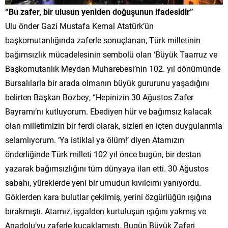
“Bu zafer, bir ulusun yeniden doğuşunun ifadesidir”
Ulu önder Gazi Mustafa Kemal Atatürk’ün
başkomutanlığında zaferle sonuçlanan, Türk milletinin
bağımsızlık mücadelesinin sembolü olan ‘Büyük Taarruz ve
Başkomutanlık Meydan Muharebesi’nin 102. yıl dönümünde
Bursalılarla bir arada olmanın büyük gururunu yaşadığını
belirten Başkan Bozbey, “Hepinizin 30 Ağustos Zafer
Bayramı’nı kutluyorum. Ebediyen hür ve bağımsız kalacak
olan milletimizin bir ferdi olarak, sizleri en içten duygularımla
selamlıyorum. ‘Ya istiklal ya ölüm!’ diyen Atamızın
önderliğinde Türk milleti 102 yıl önce bugün, bir destan
yazarak bağımsızlığını tüm dünyaya ilan etti. 30 Ağustos
sabahı, yüreklerde yeni bir umudun kıvılcımı yanıyordu.
Göklerden kara bulutlar çekilmiş, yerini özgürlüğün ışığına
bırakmıştı. Atamız, işgalden kurtuluşun ışığını yakmış ve
Anadolu’yu zaferle kucaklamıştı. Bugün Büyük Zaferi