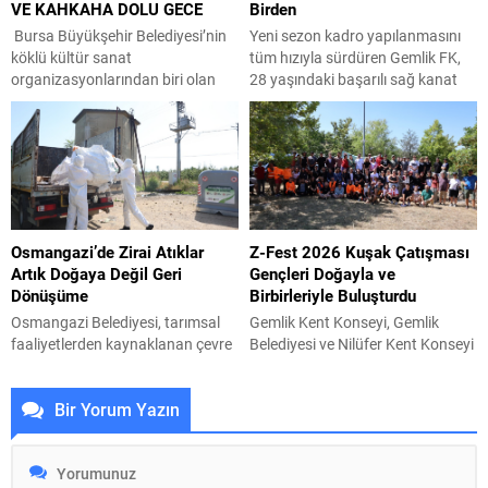
VE KAHKAHA DOLU GECE
Birden
çalışmalarını Bursa’nın tarihine,
harekattaki kardeşlerimiz 743
değerlerine...
şehit verdilerse, şimdi yine yanlış
Bursa Büyükşehir Belediyesi’nin
Yeni sezon kadro yapılanmasını
bir iş yapılıyor” dedi. Zafer...
köklü kültür sanat
tüm hızıyla sürdüren Gemlik FK,
organizasyonlarından biri olan
28 yaşındaki başarılı sağ kanat
Uluslararası Bursa Festivali, Türk
oyuncusu Mehmet Emin Güneş’i
müziğinin usta ismi Mustafa
resmen renklerine bağladı.
Keser’i Bursalılarla buluşturdu.
Kariyerinde daha önce 1922
Büyükşehir Belediyesi adına
Konyaspor, İskenderunspor ve
Bursa Kültür Sanat ve Turizm
Fransa’da Evian, Annecy FC ile FC
Vakfı (BKSTV) tarafından bu yıl
Bourgoin-Jallieu gibi takımların
64’üncüsü düzenlenen
formalarını başarıyla terleten
Osmangazi’de Zirai Atıklar
Z-Fest 2026 Kuşak Çatışması
Uluslararası Bursa Festivali,
yetenekli futbolcu, kulüp
Artık Doğaya Değil Geri
Gençleri Doğayla ve
etkinlik takviminin 12’nci
tesislerimizde düzenlenen törenle
Dönüşüme
Birbirleriyle Buluşturdu
programında sevilen sanatçı
kendisini takımımıza bağlayan
Mustafa Keser’i ağırladı. Uludağ
sözleşmeye...
Osmangazi Belediyesi, tarımsal
Gemlik Kent Konseyi, Gemlik
İçecek ana...
faaliyetlerden kaynaklanan çevre
Belediyesi ve Nilüfer Kent Konseyi
kirliliğini önlemek amacıyla kırsal
iş birliğiyle düzenlenen Z-Fest
mahallelerde tarımsal sulama ve
2026 Kuşak Çatışması, Umurbey
Bir Yorum Yazın
ilaçlama su dolum noktalarına
Poligon Alanı’nda gençlerin yoğun
zirai atık dönüşüm konteynerleri
katılımıyla gerçekleştirildi. Gemlik
yerleştirerek, zirai ilaç
Kent Konseyi Gençlik Meclisi ile
ambalajlarının güvenli şekilde
Nilüfer Kent Konseyi Gençlik