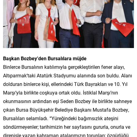
Başkan Bozbey’den Bursalılara müjde
Binlerce Bursalının katılımıyla gerçekleştirilen fener alayı,
Altıparmak’taki Atatürk Stadyumu alanında son buldu. Alanı
dolduran binlerce kişi, ellerindeki Türk Bayrakları ve 10. Yıl
Marşı’yla birlikte coşkuya ortak oldu. İstiklal Marşı’nın
okunmasının ardından eşi Seden Bozbey ile birlikte sahneye
çıkan Bursa Büyükşehir Belediye Başkanı Mustafa Bozbey,
Bursalıları selamladı. “Yüreğindeki bağımsızlık ateşini
söndürmeyenler; tarihimizin her sayfasını gururla, onurla ve
direnişle yazan kahraman atalarımızın torunları; özgürlüğü