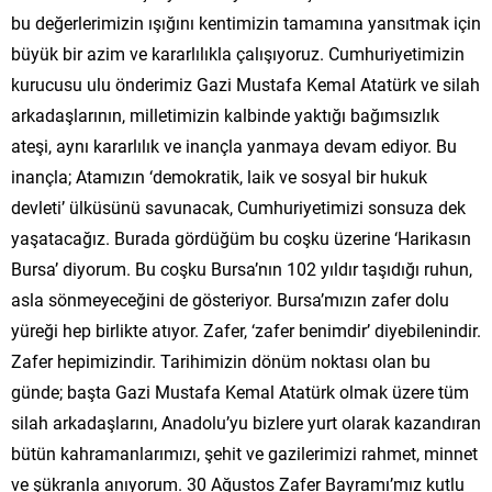
bu değerlerimizin ışığını kentimizin tamamına yansıtmak için
büyük bir azim ve kararlılıkla çalışıyoruz. Cumhuriyetimizin
kurucusu ulu önderimiz Gazi Mustafa Kemal Atatürk ve silah
arkadaşlarının, milletimizin kalbinde yaktığı bağımsızlık
ateşi, aynı kararlılık ve inançla yanmaya devam ediyor. Bu
inançla; Atamızın ‘demokratik, laik ve sosyal bir hukuk
devleti’ ülküsünü savunacak, Cumhuriyetimizi sonsuza dek
yaşatacağız. Burada gördüğüm bu coşku üzerine ‘Harikasın
Bursa’ diyorum. Bu coşku Bursa’nın 102 yıldır taşıdığı ruhun,
asla sönmeyeceğini de gösteriyor. Bursa’mızın zafer dolu
yüreği hep birlikte atıyor. Zafer, ‘zafer benimdir’ diyebilenindir.
Zafer hepimizindir. Tarihimizin dönüm noktası olan bu
günde; başta Gazi Mustafa Kemal Atatürk olmak üzere tüm
silah arkadaşlarını, Anadolu’yu bizlere yurt olarak kazandıran
bütün kahramanlarımızı, şehit ve gazilerimizi rahmet, minnet
ve şükranla anıyorum. 30 Ağustos Zafer Bayramı’mız kutlu