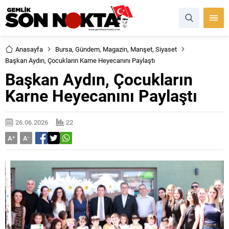
Anasayfa
Bursa
,
Gündem
,
Magazin
,
Manşet
,
Siyaset
Başkan Aydın, Çocukların Karne Heyecanını Paylaştı
Başkan Aydın, Çocukların
Karne Heyecanını Paylaştı
26.06.2026
22
A
+
A
-