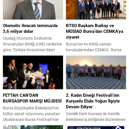
Otomotiv ihracatı temmuzda
BTSO Başkanı Burkay ve
3,6 milyar dolar
MÜSİAD Bursa’dan CEMKA’ya
ziyaret
Uludağ Otomotiv Endüstrisi
İhracatçıları Birliği (OİB) verilerine
Bursa’nın en köklü sanayi
göre, Türkiye ihracatının lideri
kuruluşlarından CEMKA, Bursa
otomotiv endüstrisinin temmuz
Ticaret ve Sanayi Odası (BTSO)
ayı ihracatı 3 milyar 586 milyon
Başkanı İbrahim Burkay, MÜSİAD
dolar olarak gerçekleşti. Türkiye
Bursa Şube Başkanı Alparslan
ihracatında birinci sıradaki yerini
Şenocak ve beraberindeki
koruyan endüstrinin toplam
yönetim kurulu üyelerini ağırladı.
ihracattan aldığı pay ise yüzde 14
Yaklaşık bir saat süren ziyarette,
oldu. Yılın ilk yedi ayında otomotiv
üretim sektörünün karşı karşıya
FETTAH CAN’DAN
2. Kadın Emeği Festivali’nin
endüstrisi ihracatı ise 24,4 milyar
bulunduğu sorunlar, sanayinin
BURSASPOR MARŞI MÜJDESİ
Kurşunlu Etabı Yoğun İlgiyle
dolar barajını...
mevcut durumu ve çözüm
Devam Ediyor
önerileri ele alındı. Görüşmede,
Bursa Büyükşehir Belediyesi’nin
Bursa’da üretimin nasıl...
kültür sanat vizyonunu yansıtan
Gemlik Kent Konseyi ile Gemlik
Uluslararası Bursa Festivali’nde
Belediyesi iş birliğinde düzenlenen
sahne alan Bursalı sevilen sanatçı
2. Kadın Emeği Festivali’nin