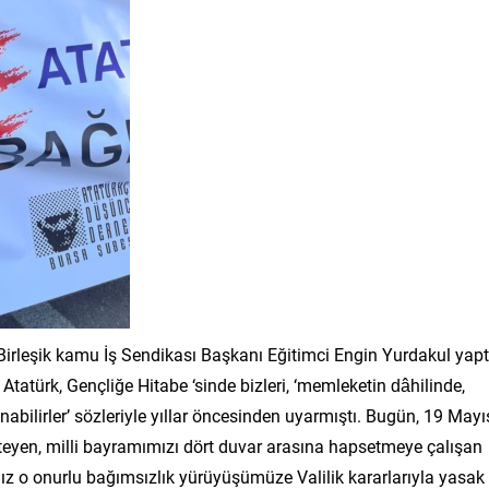
Birleşik kamu İş Sendikası Başkanı Eğitimci Engin Yurdakul yapt
atürk, Gençliğe Hitabe ‘sinde bizleri, ‘memleketin dâhilinde,
unabilirler’ sözleriyle yıllar öncesinden uyarmıştı. Bugün, 19 Mayı
eyen, milli bayramımızı dört duvar arasına hapsetmeye çalışan
z o onurlu bağımsızlık yürüyüşümüze Valilik kararlarıyla yasak