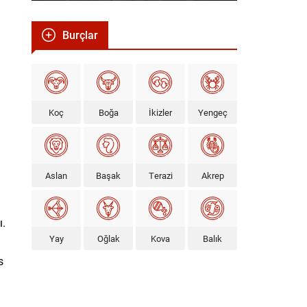
Burçlar
Koç
Boğa
İkizler
Yengeç
Aslan
Başak
Terazi
Akrep
ı.
Yay
Oğlak
Kova
Balık
s