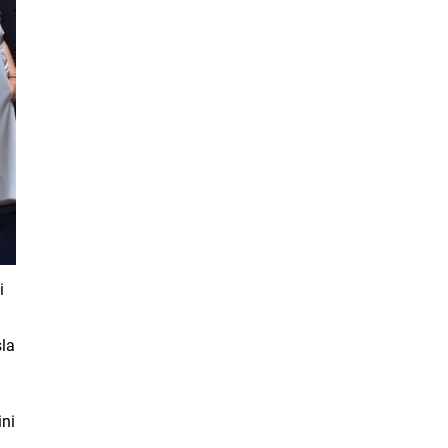
i
sla
ini