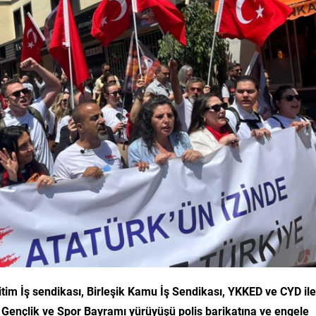
im İş sendikası, Birleşik Kamu İş Sendikası, YKKED ve CYD ile
a Gençlik ve Spor Bayramı yürüyüşü polis barikatına ve engele