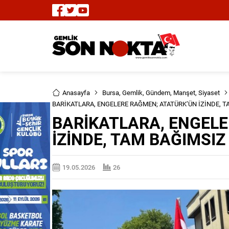
Anasayfa
Bursa
,
Gemlik
,
Gündem
,
Manşet
,
Siyaset
BARİKATLARA, ENGELERE RAĞMEN; ATATÜRK’ÜN İZİNDE, 
BARİKATLARA, ENGEL
İZİNDE, TAM BAĞIMSIZ
19.05.2026
26