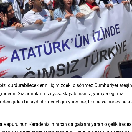
 bizi durdurabileceklerini, içimizdeki o sönmez Cumhuriyet ateşin
çindedir! Siz adımlarımızı yasaklayabilirsiniz, yürüyeceğimiz
zinden giden bu aydınlık gençliğin yüreğine, fikrine ve iradesine a
Vapuru’nun Karadeniz’in hırçın dalgalarını yaran o çelik irades