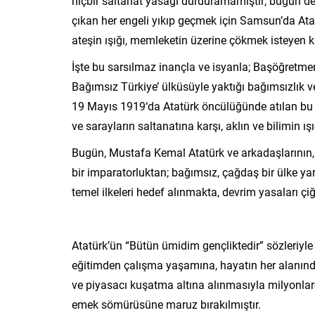
hiçbir saltanat yasağı durduramamıştır; bugün de
çıkan her engeli yıkıp geçmek için Samsun’da At
ateşin ışığı, memleketin üzerine çökmek isteyen ka
İşte bu sarsılmaz inançla ve isyanla; Başöğretm
Bağımsız Türkiye’ ülküsüyle yaktığı bağımsızlık 
19 Mayıs 1919‘da Atatürk öncülüğünde atılan bu i
ve sarayların saltanatına karşı, aklın ve bilimin ı
Bugün, Mustafa Kemal Atatürk ve arkadaşlarının, 
bir imparatorluktan; bağımsız, çağdaş bir ülke y
temel ilkeleri hedef alınmakta, devrim yasaları çiğ
Atatürk’ün “Bütün ümidim gençliktedir” sözleriyle
eğitimden çalışma yaşamına, hayatın her alanında 
ve piyasacı kuşatma altına alınmasıyla milyonla
emek sömürüsüne maruz bırakılmıştır.