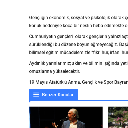
Gençliğin ekonomik, sosyal ve psikolojik olarak çö
körlük nedeniyle koca bir neslin heba edilmekte 
Cumhuriyetin gençleri olarak gençlerin yalnızlaştı
sürüklendiği bu düzene boyun eğmeyeceğiz. Başö
bilimsel eğitim mücadelemizle “fikri hür, irfanı hü
Aydınlık yarınlarımız; aklın ve bilimin ışığında y
omuzlarına yükselecektir.
19 Mayıs Atatürk’ü Anma, Gençlik ve Spor Bayram
Benzer Konular