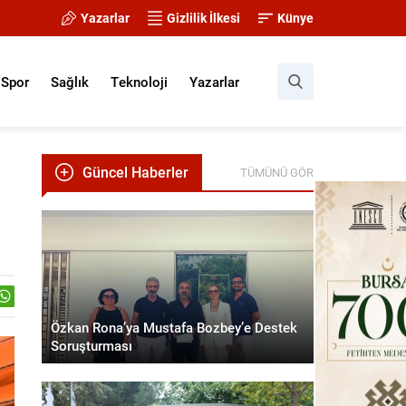
Yazarlar
Gizlilik İlkesi
Künye
Spor
Sağlık
Teknoloji
Yazarlar
Güncel Haberler
TÜMÜNÜ GÖR
Özkan Rona’ya Mustafa Bozbey’e Destek
Soruşturması