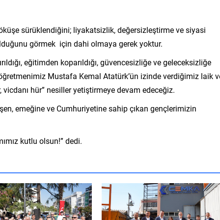
küşe sürüklendiğini; liyakatsizlik, değersizleştirme ve siyasi
olduğunu görmek için dahi olmaya gerek yoktur.
rıldığı, eğitimden koparıldığı, güvencesizliğe ve geleceksizliğe
ğretmenimiz Mustafa Kemal Atatürk’ün izinde verdiğimiz laik v
r, vicdanı hür” nesiller yetiştirmeye devam edeceğiz.
etişen, emeğine ve Cumhuriyetine sahip çıkan gençlerimizin
ımız kutlu olsun!” dedi.