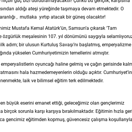
 hiçbir güç bizi durduramayacaktır! Çünkü bu gençlik, karşısına
asından aldığı ateşi yüreğinde taşımaya devam etmektedir. O
ranlığı , mutlaka yırtıp atacak bir güneş olacaktır!
enimiz Mustafa Kemal Atatürk’ün, Samsun’a çıkarak ‘Tam
ve özgürlük meşalesinin 107. yıl dönümünü saygıyla selamlıyoru
lk adım; bir ulusun Kurtuluş Savaşı’nı başlatmış, emperyalizme
şığında yükselen Cumhuriyetimizin temellerini atmıştır.
emperyalistlerin oyuncağı haline gelmiş ve çağın gerisinde kal
aratmasını hala hazmedemeyenlerin olduğu açıktır. Cumhuriyet’in
nenmekte, laik ve bilimsel eğitim terk edilmektedir.
 en büyük eserini emanet ettiği, geleceğimiz olan gençlerimiz
birçok sorunla karşı karşıya bırakılmaktadır. Eğitimin hızla ger
rca gencimiz eğitimden kopmuş, güvencesiz çalışma koşullarıyl