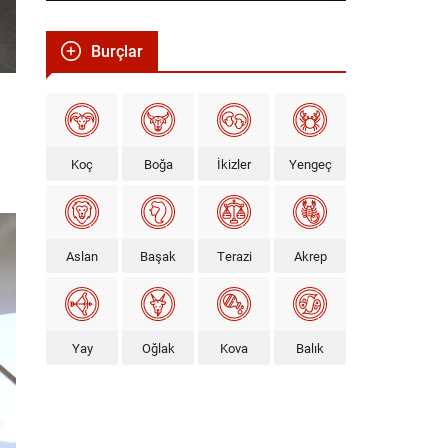
Burçlar
Koç
Boğa
İkizler
Yengeç
Aslan
Başak
Terazi
Akrep
Yay
Oğlak
Kova
Balık