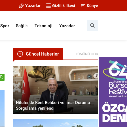
Yazarlar
Gizlilik İlkesi
Künye
Spor
Sağlık
Teknoloji
Yazarlar
Güncel Haberler
TÜMÜNÜ GÖR
Nilüfer’de Kent Rehberi ve İmar Durumu
Sorgulama yenilendi