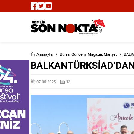
Anasayfa
Bursa
,
Gündem
,
Magazin
,
Manşet
BALK
BALKANTÜRKSİAD’DAN
07.05.2025
13