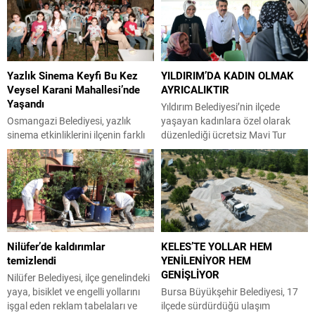
Yazlık Sinema Keyfi Bu Kez
YILDIRIM’DA KADIN OLMAK
Veysel Karani Mahallesi’nde
AYRICALIKTIR
Yaşandı
Yıldırım Belediyesi’nin ilçede
Osmangazi Belediyesi, yazlık
yaşayan kadınlara özel olarak
sinema etkinliklerini ilçenin farklı
düzenlediği ücretsiz Mavi Tur
mahallelerine taşımaya devam
seferleri devam ediyor. Yıldırım
ediyor. “Osmangazi’de Yaz Film
Belediyesi, ilçeyi geleceğe taşıyan
Gösterimleri” kapsamında bu kez
fiziki yatırımlarını sosyal
Veysel Karani Mahallesi’nde
belediyecilik projeleriyle de
kurulan dev ekranda çocuklar ve
desteklemeyi sürdürüyor.
aileleri açık havada sinema keyfi
Vatandaşların yaşam kalitesini
yaşadı. Osmangazi’de yaşayan
artıracak çalışmalara bir yenisini
Nilüfer’de kaldırımlar
KELES’TE YOLLAR HEM
her kesimden vatandaşa yönelik
ekleyen Yıldırım Belediyesi, ilçedeki
temizlendi
YENİLENİYOR HEM
sosyal ve kültürel etkinliklerini
kadınlar için Mavi Tur programını
GENİŞLİYOR
sürdüren Osmangazi Belediyesi,
hayata geçirdi. Mudanya’dan
Nilüfer Belediyesi, ilçe genelindeki
yaz tatilinde çocukları sinemayla
başlayan Mavi Tur seferleri;...
yaya, bisiklet ve engelli yollarını
Bursa Büyükşehir Belediyesi, 17
buluşturmaya...
işgal eden reklam tabelaları ve
ilçede sürdürdüğü ulaşım