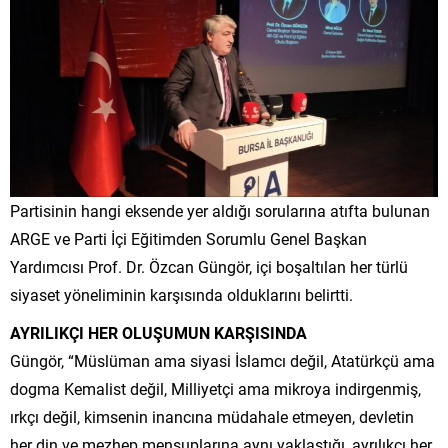
Partisinin hangi eksende yer aldığı sorularına atıfta bulunan
ARGE ve Parti İçi Eğitimden Sorumlu Genel Başkan
Yardımcısı Prof. Dr. Özcan Güngör, içi boşaltılan her türlü
siyaset yöneliminin karşısında olduklarını belirtti.
AYRILIKÇI HER OLUŞUMUN KARŞISINDA
Güngör, “Müslüman ama siyasi İslamcı değil, Atatürkçü ama
dogma Kemalist değil, Milliyetçi ama mikroya indirgenmiş,
ırkçı değil, kimsenin inancına müdahale etmeyen, devletin
her din ve mezhep mensuplarına aynı yaklaştığı, ayrılıkçı her