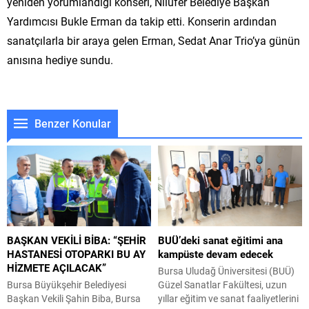
yeniden yorumlandığı konseri, Nilüfer Belediye Başkan
Yardımcısı Bukle Erman da takip etti. Konserin ardından
sanatçılarla bir araya gelen Erman, Sedat Anar Trio’ya günün
anısına hediye sundu.
Benzer Konular
BAŞKAN VEKİLİ BİBA: “ŞEHİR
BUÜ’deki sanat eğitimi ana
HASTANESİ OTOPARKI BU AY
kampüste devam edecek
HİZMETE AÇILACAK”
Bursa Uludağ Üniversitesi (BUÜ)
Bursa Büyükşehir Belediyesi
Güzel Sanatlar Fakültesi, uzun
Başkan Vekili Şahin Biba, Bursa
yıllar eğitim ve sanat faaliyetlerini