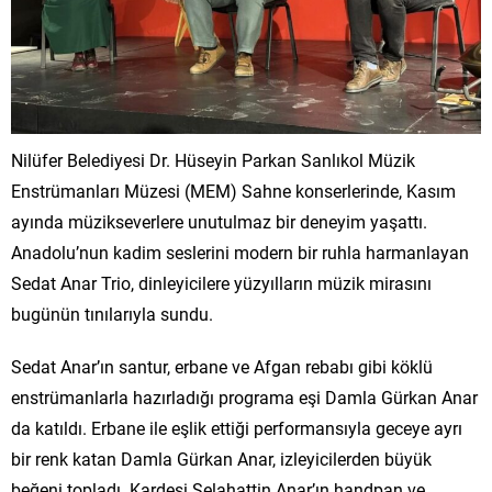
Nilüfer Belediyesi Dr. Hüseyin Parkan Sanlıkol Müzik
Enstrümanları Müzesi (MEM) Sahne konserlerinde, Kasım
ayında müzikseverlere unutulmaz bir deneyim yaşattı.
Anadolu’nun kadim seslerini modern bir ruhla harmanlayan
Sedat Anar Trio, dinleyicilere yüzyılların müzik mirasını
bugünün tınılarıyla sundu.
Sedat Anar’ın santur, erbane ve Afgan rebabı gibi köklü
enstrümanlarla hazırladığı programa eşi Damla Gürkan Anar
da katıldı. Erbane ile eşlik ettiği performansıyla geceye ayrı
bir renk katan Damla Gürkan Anar, izleyicilerden büyük
beğeni topladı. Kardeşi Selahattin Anar’ın handpan ve