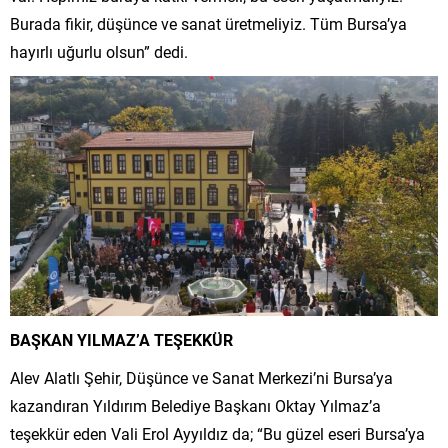
Burada fikir, düşünce ve sanat üretmeliyiz. Tüm Bursa’ya
hayırlı uğurlu olsun” dedi.
BAŞKAN YILMAZ’A TEŞEKKÜR
Alev Alatlı Şehir, Düşünce ve Sanat Merkezi’ni Bursa’ya
kazandıran Yıldırım Belediye Başkanı Oktay Yılmaz’a
teşekkür eden Vali Erol Ayyıldız da; “Bu güzel eseri Bursa’ya