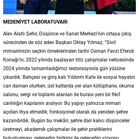
MEDENİYET LABORATUVARI
Alev Alatlı Şehir, Düşünce ve Sanat Merkezi’nin ortaya çıkış
sürecinden de söz eden Başkan Oktay Yılmaz; “Sivil
mimarimizin seçkin örneklerinden tarihi Osman Fevzi Efendi
Konağı’nı; 2022 yılında başlayan titiz çalışmalar neticesinde
2024 yılında tamamladığımız restorasyonla gün yüzüne
çıkardık. Bahçesi ve giriş katı Yıldırım Kafe ile sosyal hayatın
can damarı olurken; üst katlarda yer alan kütüphane, okuma
salonu, sergi ve toplantı alanları ile burası yeni bir fikrî
canlılığın kapılarını aralıyor. Bu yapıyı yalnızca mimari
açıdan ihya etmedik; fonksiyonel olarak da yeniden şehre
kazandırdık. Bugün bu mekân; şehre dair kalıcı düşünceler
üretmeyi, akademik çalışmalar ile şehir pratiklerini
buluşturmayı, geleneğin birikimi ile geleceğin vizyonu