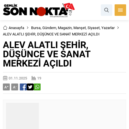
Anasayfa
Bursa
,
Gündem
,
Magazin
,
Manşet
,
Siyaset
,
Yazarlar
ALEV ALATLI ŞEHİR, DÜŞÜNCE VE SANAT MERKEZİ AÇILDI
ALEV ALATLI ŞEHİR,
DÜŞÜNCE VE SANAT
MERKEZİ AÇILDI
01.11.2025
19
A
+
A
-