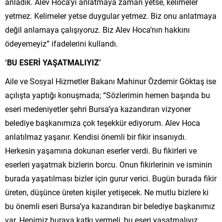
anladık. Alev Hoca’yı anlatmaya zaman yetse, kelimeler
yetmez. Kelimeler yetse duygular yetmez. Biz onu anlatmaya
değil anlamaya çalışıyoruz. Biz Alev Hoca’nın hakkını
ödeyemeyiz” ifadelerini kullandı.
‘BU ESERİ YAŞATMALIYIZ’
Aile ve Sosyal Hizmetler Bakanı Mahinur Özdemir Göktaş ise
açılışta yaptığı konuşmada; “Sözlerimin hemen başında bu
eseri medeniyetler şehri Bursa’ya kazandıran vizyoner
belediye başkanımıza çok teşekkür ediyorum. Alev Hoca
anlatılmaz yaşanır. Kendisi önemli bir fikir insanıydı.
Herkesin yaşamına dokunan eserler verdi. Bu fikirleri ve
eserleri yaşatmak bizlerin borcu. Onun fikirlerinin ve isminin
burada yaşatılması bizler için gurur verici. Bugün burada fikir
üreten, düşünce üreten kişiler yetişecek. Ne mutlu bizlere ki
bu önemli eseri Bursa’ya kazandıran bir belediye başkanımız
var. Hepimiz buraya katkı vermeli, bu eseri yaşatmalıyız.