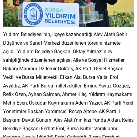
Yıldırım Belediyesi’nin, ilçeye kazandırdığı Alev Alatlı Şehir
Düşünce ve Sanat Merkezi düzenlenen törenle hizmete
açıldı. Yıldırım Belediye Başkanı Oktay Yılmaz’ın ev
sahipliğinde düzenlenen açılışa; Aile ve Sosyal Hizmetler
Bakanı Mahinur Özdemir Göktaş, AK Parti Genel Başkan
Vekili ve Bursa Milletvekili Efkan Ala, Bursa Valisi Erol
Ayyıldız, AK Parti Bursa milletvekilleri Emine Yavuz Gözgeç,
Refik Özen, Ayhan Salman, Ahmet Kılıç, Yıldırım Kaymakamı
Metin Esen, Üsküdar Kaymakamı Adem Yazıcı, AK Parti Yerel
Yönetimler Başkan Yardımcısı Recep Altepe, AK Parti İl
Başkanı Davut Gürkan, Alev Alatlı’nın kızı Funda Aktan, Keles
Belediye Başkanı Ferhat Erol, Bursa Kültür Varlıklarını
Koruma Kurulu Müdürü Erdal Çetindağ, Bursa Emniyet