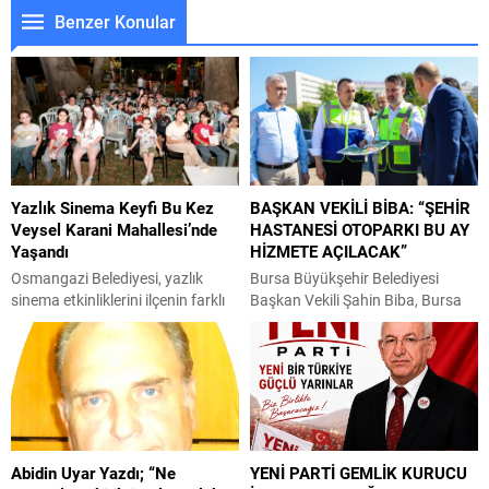
Benzer Konular
Yazlık Sinema Keyfi Bu Kez
BAŞKAN VEKİLİ BİBA: “ŞEHİR
Veysel Karani Mahallesi’nde
HASTANESİ OTOPARKI BU AY
Yaşandı
HİZMETE AÇILACAK”
Osmangazi Belediyesi, yazlık
Bursa Büyükşehir Belediyesi
sinema etkinliklerini ilçenin farklı
Başkan Vekili Şahin Biba, Bursa
mahallelerine taşımaya devam
Şehir Hastanesi’nin vatandaşın
ediyor. “Osmangazi’de Yaz Film
otopark ihtiyacına çözüm
Gösterimleri” kapsamında bu kez
üretecek çalışmaları yerinde
Veysel Karani Mahallesi’nde
inceledi ve yeni otoparkın bu ay
kurulan dev ekranda çocuklar ve
içerisinde hizmete açılacağını
aileleri açık havada sinema keyfi
duyurdu. Büyükşehir Belediyesi
yaşadı. Osmangazi’de yaşayan
Ulaşım Dairesi Başkanlığı
Abidin Uyar Yazdı; “Ne
YENİ PARTİ GEMLİK KURUCU
her kesimden vatandaşa yönelik
koordinasyonunda yürütülen,