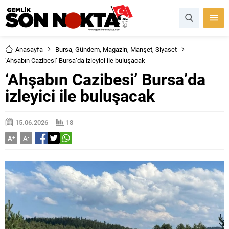
Anasayfa
Bursa
,
Gündem
,
Magazin
,
Manşet
,
Siyaset
‘Ahşabın Cazibesi’ Bursa’da izleyici ile buluşacak
‘Ahşabın Cazibesi’ Bursa’da
izleyici ile buluşacak
15.06.2026
18
A
+
A
-