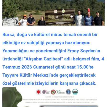
Bursa, doğa ve kültürel miras temalı önemli bir
etkinliğe ev sahipliği yapmaya hazırlanıyor.
Yapımcılığını ve yönetmenliğini Ersoy Soydan’ın
üstlendiği “Ahşabın Cazibesi” adlı belgesel film, 4
Temmuz 2026 Cumartesi günü saat 15.00’te
Tayyare Kültür Merkezi’nde gerçekleştirilecek
özel gösterimle izleyicilerin karşısına çıkacak.