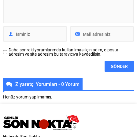
Mahallesi’nde bulunan Liman
artıracak çalışmalara bir yenisini
Caddesi’nde 400 metrelik
ekleyen Yıldırım Belediyesi, ilçedeki
güzergahta yağmur suyu ve
kadınlar için Mavi Tur programını
kanalizasyon hattı çalışmalarını
hayata geçirdi. Mudanya’dan
tamamladı. BUSKİ ekipleri,
başlayan Mavi Tur seferleri;...
bölgede altyapıyı güçlendiren
çalışmaların tamamlanması...
Daha sonraki yorumlarımda kullanılması için adım, e-posta
adresim ve site adresim bu tarayıcıya kaydedilsin.
Ziyaretçi Yorumları - 0 Yorum
Henüz yorum yapılmamış.
Haberde Son Nokta