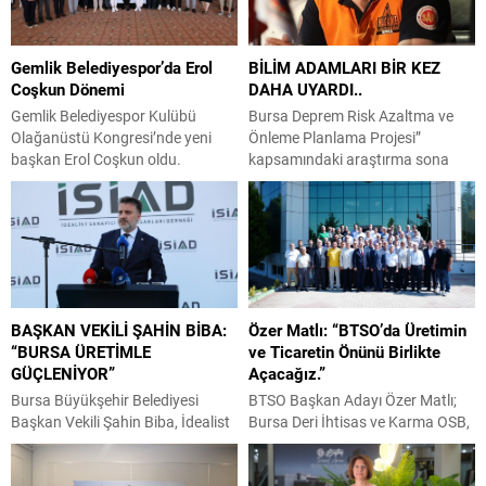
Gemlik Belediyespor’da Erol
BİLİM ADAMLARI BİR KEZ
Coşkun Dönemi
DAHA UYARDI..
Gemlik Belediyespor Kulübü
Bursa Deprem Risk Azaltma ve
Olağanüstü Kongresi’nde yeni
Önleme Planlama Projesi”
başkan Erol Coşkun oldu.
kapsamındaki araştırma sona
Kongreye Gemlik Belediye
erdi. MAG DER Yönetim Kurulu
Başkanı Şükrü Deviren, Belediye
Başkanı Yusuf Yumru, hazırlanan
Başkan Yardımcısı Durmuş Uslu,
raporu açıkladı. Hazırlanan
Gemlik Belediyespor Kulübü
rapora göre ; Yapı Stoku ve Yaş
üyeleri ve antrenörlerin yanı sıra
Analizi: Bursa genelindeki mevcut
Yeni Parti Gemlik İlçe Başkanı
binaların %65’ten fazlasının 1999
Servet Pehlivan ile partililer katıldı.
öncesi standartlara göre inşa
BAŞKAN VEKİLİ ŞAHİN BİBA:
Özer Matlı: “BTSO’da Üretimin
Cemil Meriç Kültür Merkezi’ndeki
edilmiş riskli yapılardan oluştuğu
“BURSA ÜRETİMLE
ve Ticaretin Önünü Birlikte
kongrede divan kurulu oy birliğiyle
açıklanmıştır. Kent genelindeki
GÜÇLENİYOR”
Açacağız.”
Asiye Erman,...
536.000...
Bursa Büyükşehir Belediyesi
BTSO Başkan Adayı Özer Matlı;
Başkan Vekili Şahin Biba, İdealist
Bursa Deri İhtisas ve Karma OSB,
Sanayici ve İş İnsanları
HOSAB, TOSAB, Kayapa OSB ve
Derneği’nin düzenlediği
ÇASİAD’ı ziyaret ederek