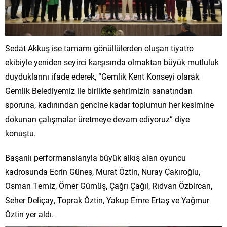
Sedat Akkuş ise tamamı gönüllülerden oluşan tiyatro
ekibiyle yeniden seyirci karşısında olmaktan büyük mutluluk
duyduklarını ifade ederek, “Gemlik Kent Konseyi olarak
Gemlik Belediyemiz ile birlikte şehrimizin sanatından
sporuna, kadınından gencine kadar toplumun her kesimine
dokunan çalışmalar üretmeye devam ediyoruz” diye
konuştu.
Başarılı performanslarıyla büyük alkış alan oyuncu
kadrosunda Ecrin Güneş, Murat Öztin, Nuray Çakıroğlu,
Osman Temiz, Ömer Gümüş, Çağrı Çağıl, Rıdvan Özbircan,
Seher Deliçay, Toprak Öztin, Yakup Emre Ertaş ve Yağmur
Öztin yer aldı.