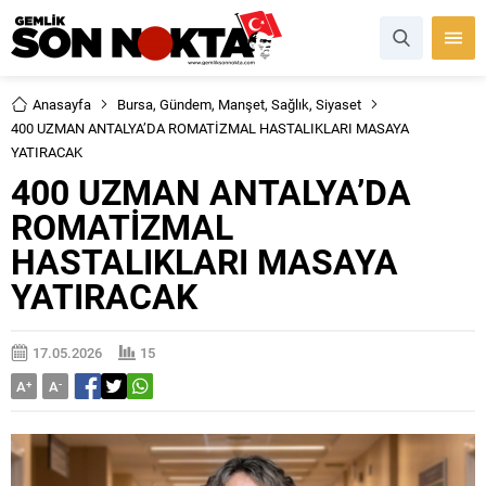
Anasayfa
Bursa
,
Gündem
,
Manşet
,
Sağlık
,
Siyaset
400 UZMAN ANTALYA’DA ROMATİZMAL HASTALIKLARI MASAYA
YATIRACAK
400 UZMAN ANTALYA’DA
ROMATİZMAL
HASTALIKLARI MASAYA
YATIRACAK
17.05.2026
15
A
+
A
-