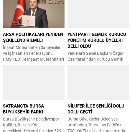
ARSA POLİTİKALARI YENİDEN
YENİ PARTİ GEMLİK KURUCU
ŞEKİLLENDİRİLMELİ
YÖNETİM KURULU ÜYELERİ
BELLİ OLDU
İnşaat Müteahhitleri Sanayicileri
ve İş İnsanları Federasyonu
Yeni Parti Genel Başkanı Özgür
(İMSİFED) ile İnşaat Müteahhitleri
Özel tarafından Kurucu Gemlik
Sanayicileri ve İş İnsanları Derneği
İlçe Başkanı olarak görevlendirilen
(İMSİAD) Başkanı Şeref Demir,
Servet Pehlivan, kurucu yönetim
Türkiye’de konut fiyatlarının
kurulu üyelerini belirledi. Yeni Parti
dengelenmesi ve kentsel
Gemlik Kurucu İlçe Başkanı Servet
dönüşümün hız kazanması için
Pehlivan yaptığı açıklamada,
arsa politikalarının yeniden ele
“Yeni Parti Genel Başkanı Özgür
alınması gerektiğini söyledi.
Özel tarafından Gemlik Kurucu
SATRANÇTA BURSA
NİLÜFER İLÇE ŞENLİĞİ DOLU
Konut üretim maliyetlerinde arsa
İlçe Başkanlığı görevine
BÜYÜKŞEHİR FARKI
DOLU GEÇTİ
bedellerinin en önemli
görevlendirilmiş bulunuyorum. Bu
kalemlerden biri olduğuna dikkat
önemli görevi üstlenmenin
Bursa Büyükşehir Belediyespor
Bursa Büyükşehir Belediyesi
çeken Demir,...
sorumluluğu ve...
Kulübü, Balıkesir’de
tarafından ‘Bursa’nın Fethi’nin
gerçekleştirilen ve 9 ülkeden 529
700. Yılı Etkinlikleri’ kapsamında