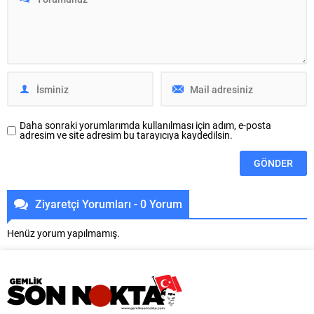
yaşadı. Osmangazi’de yaşayan
Sistemler Dairesi Başkanlığı
her kesimden vatandaşa yönelik
koordinasyonunda yürütülen ‘20
sosyal ve kültürel etkinliklerini
Adet Hafif Raylı Sistem Aracı
sürdüren Osmangazi Belediyesi,
Temini ve İşletmeye Alınması İşi’
yaz tatilinde çocukları sinemayla
kapsamında anket çalışması
buluşturmaya...
başlattı. Bu çalışmayla yeni
araçların...
Daha sonraki yorumlarımda kullanılması için adım, e-posta
adresim ve site adresim bu tarayıcıya kaydedilsin.
Ziyaretçi Yorumları - 0 Yorum
Henüz yorum yapılmamış.