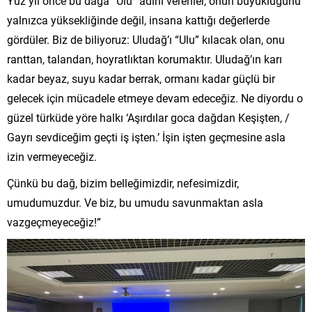
Yüz yıl önce bu dağa “Ulu” adını verenler, onun büyüklüğünü
yalnızca yüksekliğinde değil, insana kattığı değerlerde
gördüler. Biz de biliyoruz: Uludağ’ı “Ulu” kılacak olan, onu
ranttan, talandan, hoyratlıktan korumaktır. Uludağ’ın karı
kadar beyaz, suyu kadar berrak, ormanı kadar güçlü bir
gelecek için mücadele etmeye devam edeceğiz. Ne diyordu o
güzel türküde yöre halkı ‘Aşırdılar goca dağdan Keşişten, /
Gayrı sevdiceğim geçti iş işten.’ İşin işten geçmesine asla
izin vermeyeceğiz.
Çünkü bu dağ, bizim belleğimizdir, nefesimizdir,
umudumuzdur. Ve biz, bu umudu savunmaktan asla
vazgeçmeyeceğiz!”