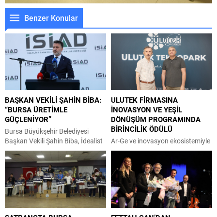
Benzer Konular
BAŞKAN VEKİLİ ŞAHİN BİBA:
ULUTEK FİRMASINA
“BURSA ÜRETİMLE
İNOVASYON VE YEŞİL
GÜÇLENİYOR”
DÖNÜŞÜM PROGRAMINDA
BİRİNCİLİK ÖDÜLÜ
Bursa Büyükşehir Belediyesi
Başkan Vekili Şahin Biba, İdealist
Ar-Ge ve inovasyon ekosistemiyle
Sanayici ve İş İnsanları
teknoloji tabanlı firmaların
Derneği’nin düzenlediği
gelişimine katkı sağlayan ULUTEK
toplantıda, iş dünyasıyla kurulan
Teknopark bünyesinde faaliyet
güçlü iletişime ve kurumlar arası
gösteren Zamia Kompozit,
iş birliğine büyük önem verdiklerini
sürdürülebilir malzeme
ifade etti. İdealist Sanayici ve İş
teknolojileri alanındaki
İnsanları Derneği (İSİAD)
çalışmalarıyla önemli bir başarı